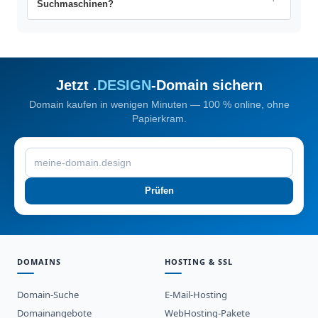
Suchmaschinen?
Jetzt .
DESIGN
-Domain sichern
Domain kaufen in wenigen Minuten — 100 % online, ohne
Papierkram.
Prüfen
DOMAINS
HOSTING & SSL
Domain-Suche
E-Mail-Hosting
Domainangebote
WebHosting-Pakete