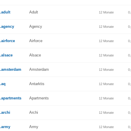
.adult
Adult
12 Monate
0
.agency
Agency
12 Monate
0
.airforce
Airforce
12 Monate
0
.alsace
Alsace
12 Monate
0
.amsterdam
Amsterdam
12 Monate
0
.aq
Antarktis
12 Monate
0
.apartments
Apartments
12 Monate
0
.archi
Archi
12 Monate
0
.army
Army
12 Monate
0