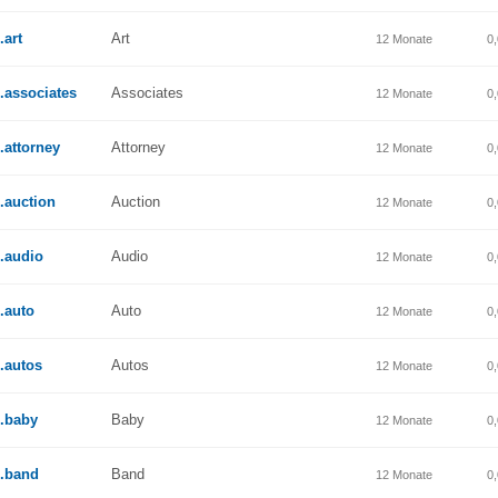
.art
Art
12 Monate
0
.associates
Associates
12 Monate
0
.attorney
Attorney
12 Monate
0
.auction
Auction
12 Monate
0
.audio
Audio
12 Monate
0
.auto
Auto
12 Monate
0
.autos
Autos
12 Monate
0
.baby
Baby
12 Monate
0
.band
Band
12 Monate
0