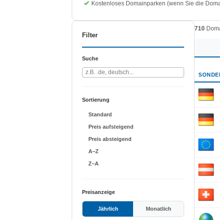
Kostenloses Domainparken (wenn Sie die Domai
710
Doma
Filter
Suche
SONDE
Sortierung
Standard
Preis aufsteigend
Preis absteigend
A–Z
Z–A
Preisanzeige
Jährlich
Monatlich