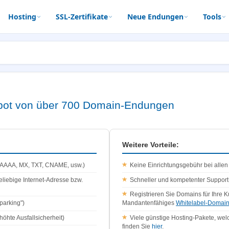
Hosting
SSL-Zertifikate
Neue Endungen
Tools
bot von über 700 Domain-Endungen
Weitere Vorteile:
 AAAA, MX, TXT, CNAME, usw.)
Keine Einrichtungsgebühr bei alle
eliebige Internet-Adresse bzw.
Schneller und kompetenter Support 
Registrieren Sie Domains für Ihre K
parking")
Mandantenfähiges
Whitelabel-Domain
öhte Ausfallsicherheit)
Viele günstige Hosting-Pakete, wel
finden Sie
hier
.