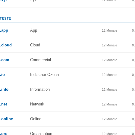
12 Monate
0
BTESTE
.app
App
12 Monate
0
.cloud
Cloud
12 Monate
0
.com
Commercial
12 Monate
0
.io
Indischer Ozean
12 Monate
0
.info
Information
12 Monate
0
.net
Network
12 Monate
0
.online
Online
12 Monate
0
.org
Organisation
12 Monate
0