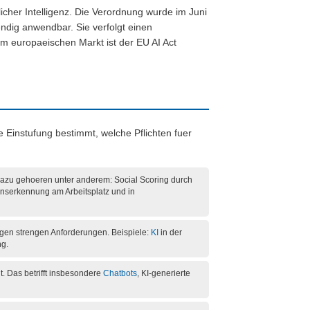
licher Intelligenz. Die Verordnung wurde im Juni
ndig anwendbar. Sie verfolgt einen
im europaeischen Markt ist der EU AI Act
te Einstufung bestimmt, welche Pflichten fuer
 Dazu gehoeren unter anderem: Social Scoring durch
ionserkennung am Arbeitsplatz und in
egen strengen Anforderungen. Beispiele:
KI
in der
ng.
. Das betrifft insbesondere
Chatbots
, KI-generierte