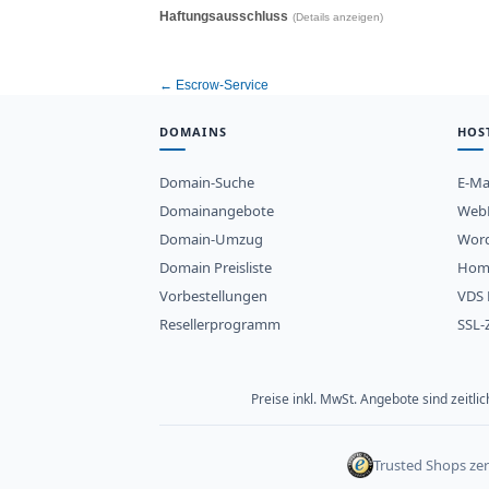
Haftungsausschluss
(Details anzeigen)
← Escrow-Service
DOMAINS
HOS
Domain-Suche
E-Ma
Domainangebote
WebH
Domain-Umzug
Word
Domain Preisliste
Hom
Vorbestellungen
VDS 
Resellerprogramm
SSL-Z
Preise inkl. MwSt. Angebote sind zeitl
Trusted Shops zert