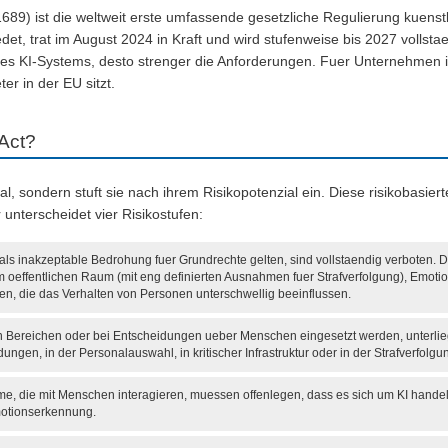
1689) ist die weltweit erste umfassende gesetzliche Regulierung kuenst
, trat im August 2024 in Kraft und wird stufenweise bis 2027 vollstae
ines KI-Systems, desto strenger die Anforderungen. Fuer Unternehmen 
r in der EU sitzt.
 Act?
l, sondern stuft sie nach ihrem Risikopotenzial ein. Diese risikobasier
unterscheidet vier Risikostufen:
als inakzeptable Bedrohung fuer Grundrechte gelten, sind vollstaendig verboten.
im oeffentlichen Raum (mit eng definierten Ausnahmen fuer Strafverfolgung), Emot
en, die das Verhalten von Personen unterschwellig beeinflussen.
hen Bereichen oder bei Entscheidungen ueber Menschen eingesetzt werden, unterli
ngen, in der Personalauswahl, in kritischer Infrastruktur oder in der Strafverfolgu
e, die mit Menschen interagieren, muessen offenlegen, dass es sich um KI handelt
otionserkennung.