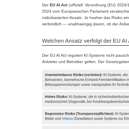
Der
EU AI Act
(offiziell: Verordnung (EU) 2024/
2024 vom Europaeischen Parlament verabschiedet
risikobasierten Ansatz: Je hoeher das Risiko e
verbindlich — unabhaengig davon, ob der Anbiete
Welchen Ansatz verfolgt der EU AI
Der EU AI Act reguliert KI-Systeme nicht pauscha
Anbieter und Betreiber gelten. Der Gesetzgeber 
Unannehmbares Risiko (verboten):
KI-Systeme, die 
Behoerden, biometrische Echtzeit-Fernidentifikation 
Bildungseinrichtungen sowie manipulative KI-Technik
Hohes Risiko:
KI-Systeme, die in sicherheitskritisc
medizinischen Diagnostik, bei Kreditvergabeentscheidu
Begrenztes Risiko (Transparenzpflichten):
KI-System
Bilder und
Videos
(Deepfakes) sowie Systeme zur Em