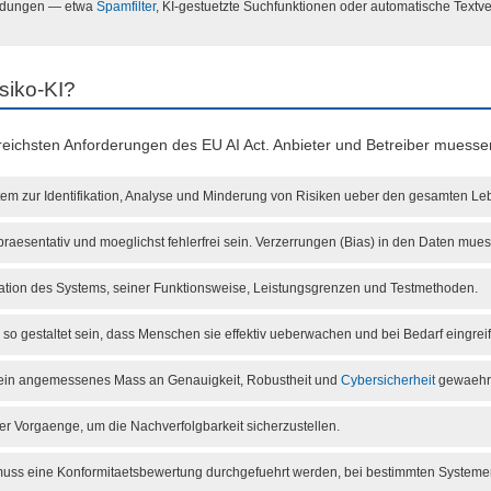
endungen — etwa
Spamfilter
, KI-gestuetzte Suchfunktionen oder automatische Textve
siko-KI?
eichsten Anforderungen des EU AI Act. Anbieter und Betreiber muess
em zur Identifikation, Analyse und Minderung von Risiken ueber den gesamten Le
raesentativ und moeglichst fehlerfrei sein. Verzerrungen (Bias) in den Daten mue
on des Systems, seiner Funktionsweise, Leistungsgrenzen und Testmethoden.
o gestaltet sein, dass Menschen sie effektiv ueberwachen und bei Bedarf eingrei
in angemessenes Mass an Genauigkeit, Robustheit und
Cybersicherheit
gewaehrl
r Vorgaenge, um die Nachverfolgbarkeit sicherzustellen.
muss eine Konformitaetsbewertung durchgefuehrt werden, bei bestimmten Systeme