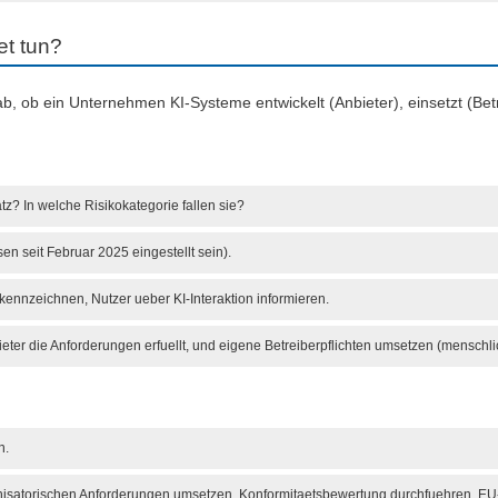
t tun?
 ob ein Unternehmen KI-Systeme entwickelt (Anbieter), einsetzt (Betr
? In welche Risikokategorie fallen sie?
en seit Februar 2025 eingestellt sein).
kennzeichnen, Nutzer ueber KI-Interaktion informieren.
ieter die Anforderungen erfuellt, und eigene Betreiberpflichten umsetzen (menschl
n.
anisatorischen Anforderungen umsetzen, Konformitaetsbewertung durchfuehren, EU