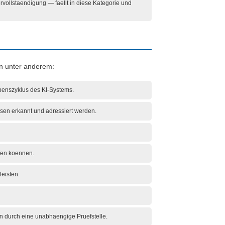
rvollstaendigung — faellt in diese Kategorie und
en unter anderem:
benszyklus des KI-Systems.
ssen erkannt und adressiert werden.
fen koennen.
eisten.
n durch eine unabhaengige Pruefstelle.