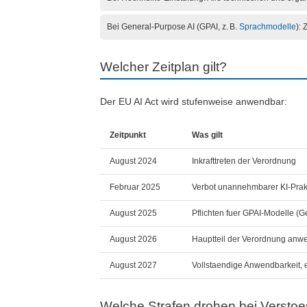
Bei General-Purpose AI (GPAI, z. B.
Sprachmodelle
):
Welcher Zeitplan gilt?
Der EU AI Act wird stufenweise anwendbar:
Zeitpunkt
Was gilt
August 2024
Inkrafttreten der Verordnung
Februar 2025
Verbot unannehmbarer KI-Prak
August 2025
Pflichten fuer GPAI-Modelle (
August 2026
Hauptteil der Verordnung anwe
August 2027
Vollstaendige Anwendbarkeit, e
Welche Strafen drohen bei Versto