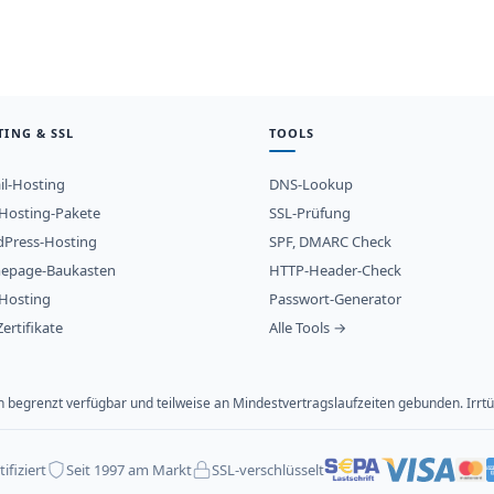
TING & SSL
TOOLS
il-Hosting
DNS-Lookup
osting-Pakete
SSL-Prüfung
Press-Hosting
SPF, DMARC Check
epage-Baukasten
HTTP-Header-Check
Hosting
Passwort-Generator
ertifikate
Alle Tools →
ich begrenzt verfügbar und teilweise an Mindestvertragslaufzeiten gebunden. Ir
ifiziert
Seit 1997 am Markt
SSL-verschlüsselt