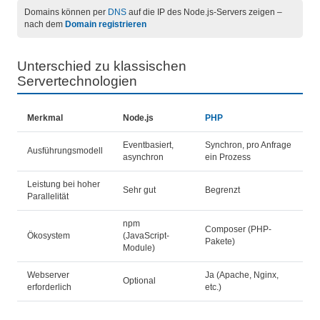
Domains können per
DNS
auf die IP des Node.js-Servers zeigen –
nach dem
Domain registrieren
Unterschied zu klassischen
Servertechnologien
Merkmal
Node.js
PHP
Eventbasiert,
Synchron, pro Anfrage
Ausführungsmodell
asynchron
ein Prozess
Leistung bei hoher
Sehr gut
Begrenzt
Parallelität
npm
Composer (PHP-
Ökosystem
(JavaScript-
Pakete)
Module)
Webserver
Ja (Apache, Nginx,
Optional
erforderlich
etc.)