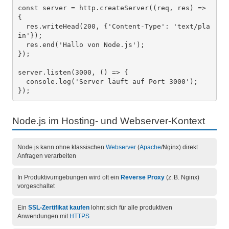
const server = http.createServer((req, res) => 
{

  res.writeHead(200, {'Content-Type': 'text/pla
in'});

  res.end('Hallo von Node.js');

});

server.listen(3000, () => {

  console.log('Server läuft auf Port 3000');

Node.js im Hosting- und Webserver-Kontext
Node.js kann ohne klassischen
Webserver
(
Apache
/Nginx) direkt
Anfragen verarbeiten
In Produktivumgebungen wird oft ein
Reverse Proxy
(z. B. Nginx)
vorgeschaltet
Ein
SSL-Zertifikat kaufen
lohnt sich für alle produktiven
Anwendungen mit
HTTPS