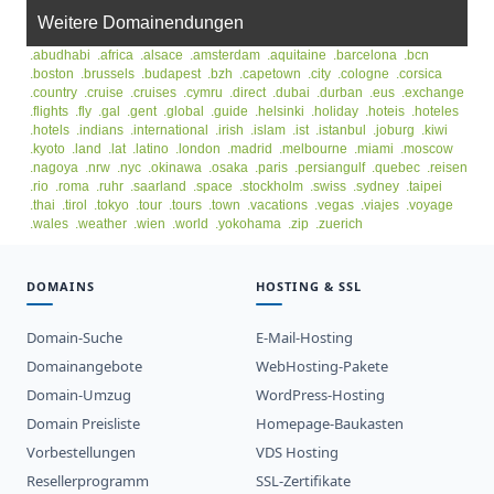
Weitere Domainendungen
.abudhabi
.africa
.alsace
.amsterdam
.aquitaine
.barcelona
.bcn
.boston
.brussels
.budapest
.bzh
.capetown
.city
.cologne
.corsica
.country
.cruise
.cruises
.cymru
.direct
.dubai
.durban
.eus
.exchange
.flights
.fly
.gal
.gent
.global
.guide
.helsinki
.holiday
.hoteis
.hoteles
.hotels
.indians
.international
.irish
.islam
.ist
.istanbul
.joburg
.kiwi
.kyoto
.land
.lat
.latino
.london
.madrid
.melbourne
.miami
.moscow
.nagoya
.nrw
.nyc
.okinawa
.osaka
.paris
.persiangulf
.quebec
.reisen
.rio
.roma
.ruhr
.saarland
.space
.stockholm
.swiss
.sydney
.taipei
.thai
.tirol
.tokyo
.tour
.tours
.town
.vacations
.vegas
.viajes
.voyage
.wales
.weather
.wien
.world
.yokohama
.zip
.zuerich
DOMAINS
HOSTING & SSL
Domain-Suche
E-Mail-Hosting
Domainangebote
WebHosting-Pakete
Domain-Umzug
WordPress-Hosting
Domain Preisliste
Homepage-Baukasten
Vorbestellungen
VDS Hosting
Resellerprogramm
SSL-Zertifikate