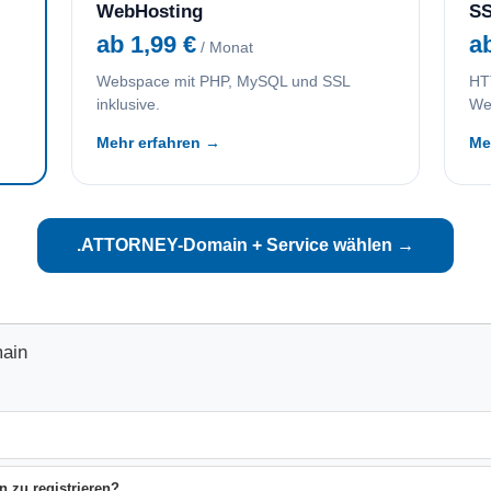
WebHosting
SS
ab 1,99 €
a
/ Monat
Webspace mit PHP, MySQL und SSL
HTT
inklusive.
We
Mehr erfahren →
Me
.ATTORNEY-Domain + Service wählen →
ain
 zu registrieren?