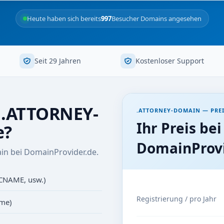
Heute haben sich bereits
997
Besucher Domains angesehen
Seit 29 Jahren
Kostenloser Support
r .ATTORNEY-
.ATTORNEY-DOMAIN — PREI
Ihr Preis bei
e?
DomainProvi
in bei DomainProvider.de.
 CNAME, usw.)
Registrierung / pro Jahr
ame)