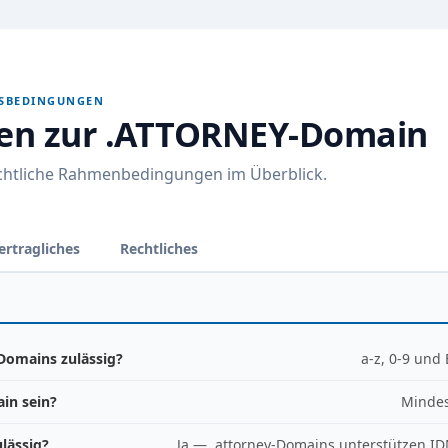
GSBEDINGUNGEN
nen zur .ATTORNEY-Domain
echtliche Rahmenbedingungen im Überblick.
ertragliches
Rechtliches
Domains zulässig?
a-z, 0-9 und
in sein?
Mindes
lässig?
Ja — .attorney-Domains unterstützen ID