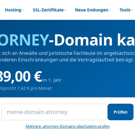
Hosting
SSL-Zertifikate
Neue Endungen
Tools
ORNEY
-Domain ka
 sich an Anwälte und juristische Fachleute im angelsächsis
nderen Einschränkungen und die Vertragslaufzeit beträgt
89,00 €
im 1. Jahr
tspricht 7,42 € pro Monat
Prüfen
Mehrere .attorney-Domains gleichzeitig prüfen