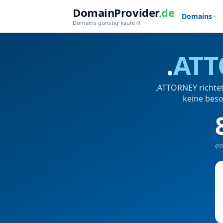
DomainProvider
.de
Domains
Domains günstig kaufen!
.
ATT
.ATTORNEY richtet
keine beso
en