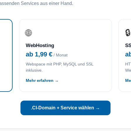
passenden Services aus einer Hand.
🌐
🔒
WebHosting
SS
ab 1,99 €
a
/ Monat
Webspace mit PHP, MySQL und SSL
HTT
inklusive.
We
Mehr erfahren →
Me
.CI-Domain + Service wählen →