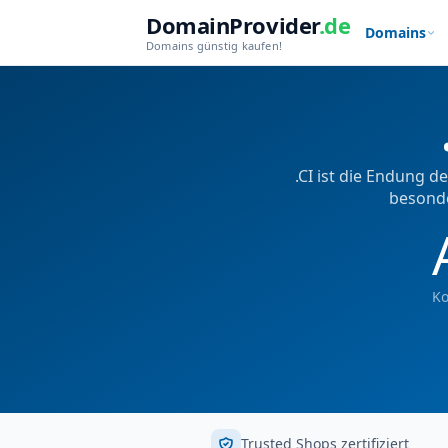
DomainProvider
.de
Domains
Domains günstig kaufen!
.CI ist die Endung 
besonde
Ko
Trusted Shops zertifiziert