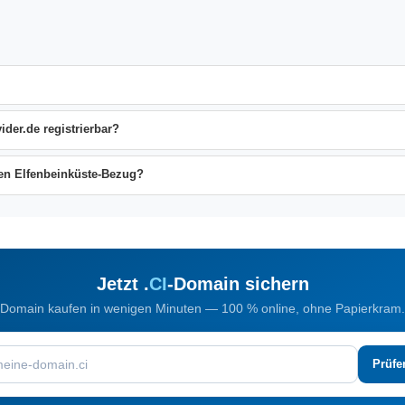
ider.de registrierbar?
inen Elfenbeinküste-Bezug?
Jetzt .
CI
-Domain sichern
Domain kaufen in wenigen Minuten — 100 % online, ohne Papierkram.
Prüfe