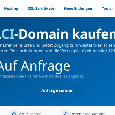
Hosting
SSL-Zertifikate
Neue Endungen
Tools
.
CI
-Domain kaufe
der Elfenbeinküste und bietet Zugang zum westafrikanischen 
ren Einschränkungen und die Vertragslaufzeit beträgt 12
Auf Anfrage
ntaktieren Sie uns für ein individuelles Angebot.
Anfrage senden
Seit 29 Jahren
Kostenloser Support