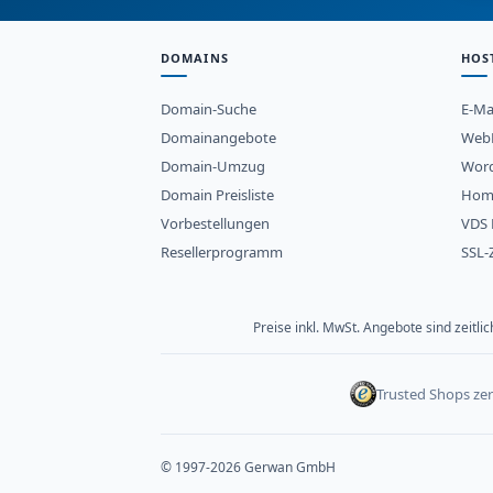
DOMAINS
HOS
Domain-Suche
E-Ma
Domainangebote
WebH
Domain-Umzug
Word
Domain Preisliste
Hom
Vorbestellungen
VDS 
Resellerprogramm
SSL-Z
Preise inkl. MwSt. Angebote sind zeitl
Trusted Shops zert
© 1997-2026 Gerwan GmbH