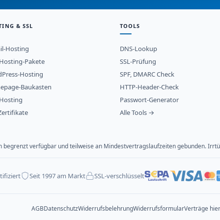
TING & SSL
TOOLS
il-Hosting
DNS-Lookup
osting-Pakete
SSL-Prüfung
Press-Hosting
SPF, DMARC Check
epage-Baukasten
HTTP-Header-Check
Hosting
Passwort-Generator
ertifikate
Alle Tools →
ich begrenzt verfügbar und teilweise an Mindestvertragslaufzeiten gebunden. Ir
ifiziert
Seit 1997 am Markt
SSL-verschlüsselt
AGB
Datenschutz
Widerrufsbelehrung
Widerrufsformular
Verträge hie