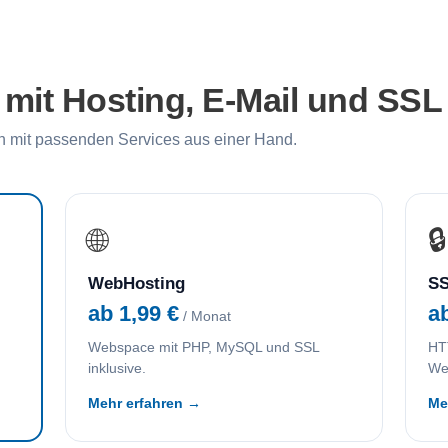
it Hosting, E-Mail und SSL
 mit passenden Services aus einer Hand.
🌐
🔒
WebHosting
SS
ab 1,99 €
a
/ Monat
Webspace mit PHP, MySQL und SSL
HTT
inklusive.
We
Mehr erfahren →
Me