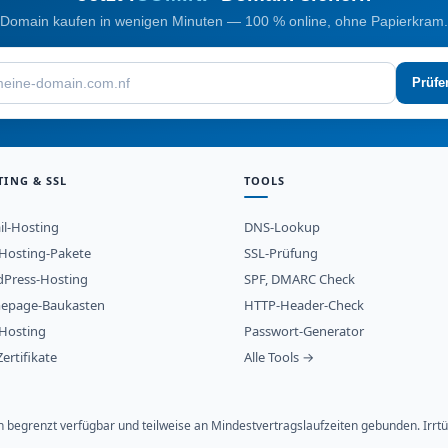
Domain kaufen in wenigen Minuten — 100 % online, ohne Papierkram.
Prüfe
TING & SSL
TOOLS
il-Hosting
DNS-Lookup
osting-Pakete
SSL-Prüfung
Press-Hosting
SPF, DMARC Check
epage-Baukasten
HTTP-Header-Check
Hosting
Passwort-Generator
ertifikate
Alle Tools →
ich begrenzt verfügbar und teilweise an Mindestvertragslaufzeiten gebunden. Ir