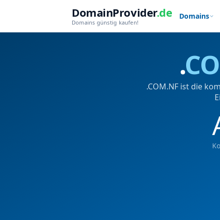
DomainProvider
.de
Domains
Domains günstig kaufen!
.
CO
.COM.NF ist die kom
E
Ko