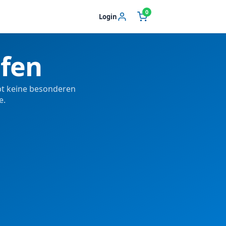
0
Login
fen
ibt keine besonderen
e.