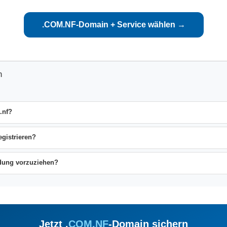
.COM.NF-Domain + Service wählen →
n
.nf?
gistrieren?
ndung vorzuziehen?
Jetzt .
COM.NF
-Domain sichern