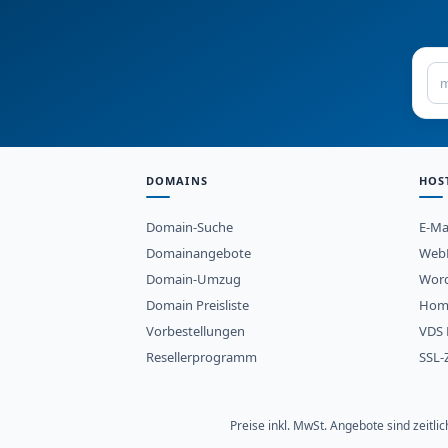
DOMAINS
HOS
Domain-Suche
E-Ma
Domainangebote
WebH
Domain-Umzug
Word
Domain Preisliste
Hom
Vorbestellungen
VDS 
Resellerprogramm
SSL-Z
Preise inkl. MwSt. Angebote sind zeitl