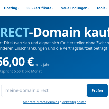
Hosting
SSL-Zertifikate
Neue Endungen
Tools
IRECT
-Domain kau
ert Direktvertrieb und eignet sich für Hersteller ohne Zwisch
nderen Einschränkungen und die Vertragslaufzeit beträgt
66,00 €
im 1. Jahr
tspricht 5,50 € pro Monat
Prüfen
Mehrere .direct-Domains gleichzeitig prüfen