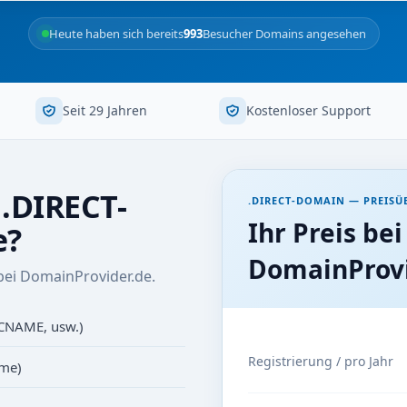
Heute haben sich bereits
993
Besucher Domains angesehen
Seit 29 Jahren
Kostenloser Support
 .DIRECT-
.DIRECT-DOMAIN — PREISÜ
Ihr Preis bei
e?
DomainProvi
bei DomainProvider.de.
 CNAME, usw.)
Registrierung / pro Jahr
ame)