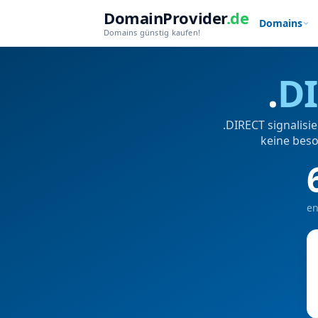
DomainProvider
.de
Domains
Domains günstig kaufen!
.
D
.DIRECT signalisi
keine beso
en