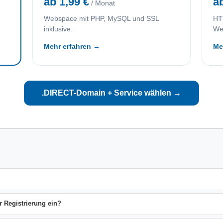
ab 1,99 €
a
/ Monat
Webspace mit PHP, MySQL und SSL
HTT
inklusive.
We
Mehr erfahren →
Me
.DIRECT-Domain + Service wählen →
r Registrierung ein?