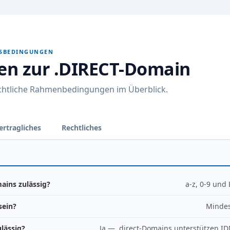
GSBEDINGUNGEN
nen zur .DIRECT-Domain
echtliche Rahmenbedingungen im Überblick.
ertragliches
Rechtliches
ains zulässig?
a-z, 0-9 und
sein?
Mindes
lässig?
Ja — .direct-Domains unterstützen I