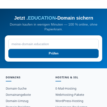
Jetzt .
EDUCATION
-Domain sichern
Domain kaufen in wenigen Minuten — 100 % online, ohne
Papierkram.
Prüfen
DOMAINS
HOSTING & SSL
Domain-Suche
E-Mail-Hosting
Domainangebote
WebHosting-Pakete
Domain-Umzug
WordPress-Hosting