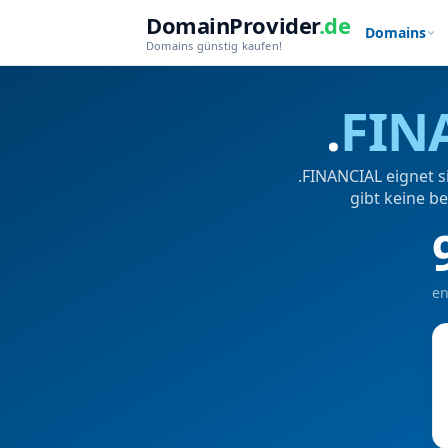
DomainProvider
.de
Domains
Domains günstig kaufen!
.
FIN
.FINANCIAL eignet s
gibt keine b
en