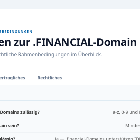
GSBEDINGUNGEN
nen zur .FINANCIAL-Domain
echtliche Rahmenbedingungen im Überblick.
ertragliches
Rechtliches
-Domains zulässig?
a-z, 0-9 und
ain sein?
Mindes
lässig?
Ja — .financial-Domains unterstützen I