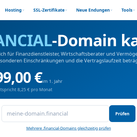
Hosting
SSL-Zertifikate
Neue Endungen
Tools
ANCIAL
-Domain k
ich für Finanzdienstleister, Wirtschaftsberater und Vermö
esonderen Einschränkungen und die Vertragslaufzeit beträ
99,00 €
im 1. Jahr
tspricht 8,25 € pro Monat
Prüfen
Mehrere .financial-Domains gleichzeitig prüfen