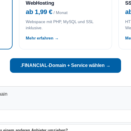
WebHosting
SS
ab 1,99 €
a
/ Monat
Webspace mit PHP, MySQL und SSL
HTT
inklusive.
We
Mehr erfahren →
Me
.FINANCIAL-Domain + Service wählen →
ain
 zu einem anderen Anbieter umziehen?