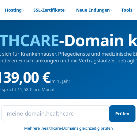
Hosting
SSL-Zertifikate
Neue Endungen
Tools
THCARE
-Domain 
sich für Krankenhäuser, Pflegedienste und medizinische Ei
nderen Einschränkungen und die Vertragslaufzeit beträgt
139,00 €
im 1. Jahr
tspricht 11,58 € pro Monat
Prüfen
Mehrere .healthcare-Domains gleichzeitig prüfen