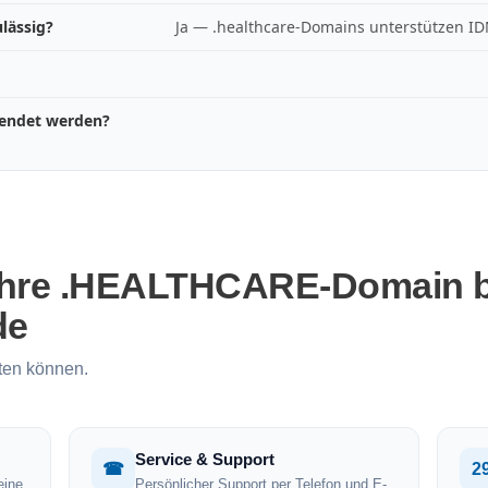
lässig?
Ja — .healthcare-Domains unterstützen ID
wendet werden?
 Ihre .HEALTHCARE-Domain b
de
ten können.
Service & Support
☎
2
eine
Persönlicher Support per Telefon und E-