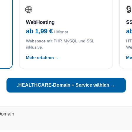
🌐
🔒
WebHosting
SS
ab 1,99 €
a
/ Monat
Webspace mit PHP, MySQL und SSL
HTT
inklusive.
We
Mehr erfahren →
Me
.HEALTHCARE-Domain + Service wählen →
Domain