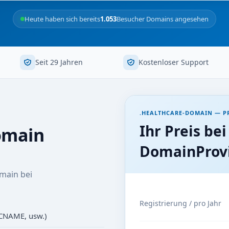
Heute haben sich bereits
1.053
Besucher Domains angesehen
Seit 29 Jahren
Kostenloser Support
.HEALTHCARE-DOMAIN — PR
Ihr Preis bei
omain
DomainProvi
main bei
Registrierung / pro Jahr
 CNAME, usw.)