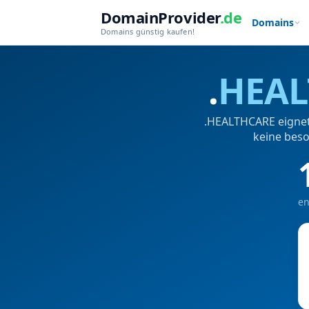
DomainProvider
.de
Domains
Domains günstig kaufen!
.
HEAL
.HEALTHCARE eignet 
keine beso
en