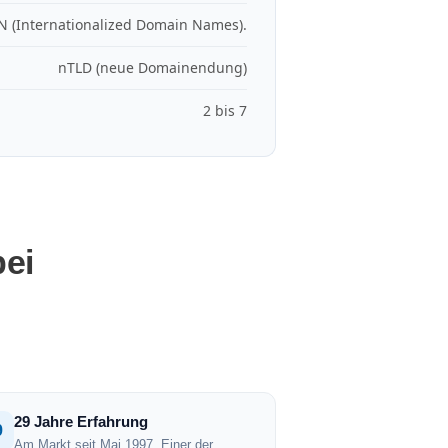
N (Internationalized Domain Names).
nTLD (neue Domainendung)
2 bis 7
ei
29 Jahre Erfahrung
9
Am Markt seit Mai 1997. Einer der