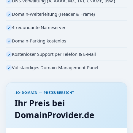
DNS-Verwaltung (A, AAAA, MX, TXT, CNAME, usw.)
✓
Domain-Weiterleitung (Header & Frame)
✓
4 redundante Nameserver
✓
Domain-Parking kostenlos
✓
Kostenloser Support per Telefon & E-Mail
✓
Vollständiges Domain-Management-Panel
✓
.IO-DOMAIN — PREISÜBERSICHT
Ihr Preis bei
DomainProvider.de