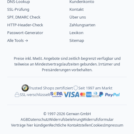
DNS-Lookup
Kundenkonto
SSL-Prüfung
Kontakt
SPF, DMARC Check
Über uns
HTTP-Header-Check
Zahlungsarten
Passwort-Generator
Lexikon
Alle Tools →
Sitemap
Preise inkl. MwSt. Angebote sind zeitlich begrenzt verfügbar und
teilweise an Mindestvertragslaufzeiten gebunden. Irrtümer und
Preisänderungen vorbehalten.
Trusted Shops zertifiziert
Seit 1997 am Markt
SSL-verschlüsselt
© 1997-2026 Gerwan GmbH
AGB
Datenschutz
Widerrufsbelehrung
Widerrufsformular
Verträge hier kündigen
Rechtliche Kontaktstellen
Cookies
Impressum