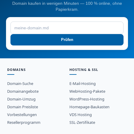
Domain kaufen in wenigen Minuten — 100 % online, ohne
Papierkram.
Prüfen
DOMAINS
HOSTING & SSL
Domain-Suche
E-Mail-Hosting
Domainangebote
WebHosting-Pakete
Domain-Umzug
WordPress-Hosting
Domain Preisliste
Homepage-Baukasten
Vorbestellungen
VDS Hosting
Resellerprogramm
SSL-Zertifikate