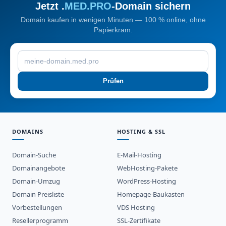
Jetzt .
MED.PRO
-Domain sichern
Domain kaufen in wenigen Minuten — 100 % online, ohne
Papierkram.
Prüfen
DOMAINS
HOSTING & SSL
Domain-Suche
E-Mail-Hosting
Domainangebote
WebHosting-Pakete
Domain-Umzug
WordPress-Hosting
Domain Preisliste
Homepage-Baukasten
Vorbestellungen
VDS Hosting
Resellerprogramm
SSL-Zertifikate