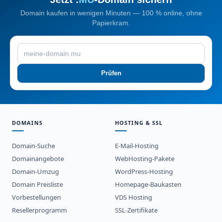
Domain kaufen in wenigen Minuten — 100 % online, ohne
Papierkram.
Prüfen
DOMAINS
HOSTING & SSL
Domain-Suche
E-Mail-Hosting
Domainangebote
WebHosting-Pakete
Domain-Umzug
WordPress-Hosting
Domain Preisliste
Homepage-Baukasten
Vorbestellungen
VDS Hosting
Resellerprogramm
SSL-Zertifikate