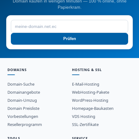
Domain kaufen in wenigen Minuten — 100 % online, ohne
Papierkram.
Prüfen
DOMAINS
HOSTING & SSL
Domain-Suche
E-Mail-Hosting
Domainangebote
WebHosting-Pakete
Domain-Umzug
WordPress-Hosting
Domain Preisliste
Homepage-Baukasten
Vorbestellungen
VDS Hosting
Resellerprogramm
SSL-Zertifikate
TOOLS
SERVICE