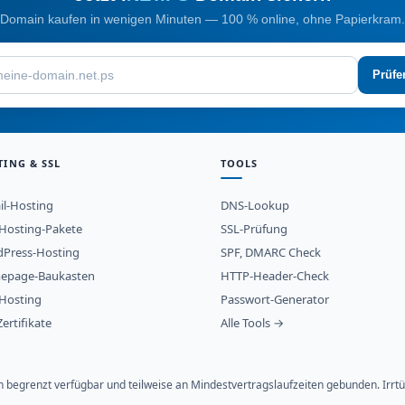
Domain kaufen in wenigen Minuten — 100 % online, ohne Papierkram.
Prüfe
TING & SSL
TOOLS
il-Hosting
DNS-Lookup
osting-Pakete
SSL-Prüfung
Press-Hosting
SPF, DMARC Check
epage-Baukasten
HTTP-Header-Check
Hosting
Passwort-Generator
ertifikate
Alle Tools →
ich begrenzt verfügbar und teilweise an Mindestvertragslaufzeiten gebunden. Ir