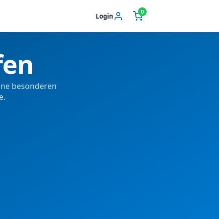
0
Login
fen
eine besonderen
e.