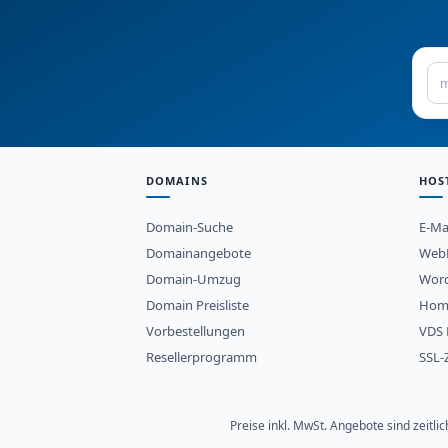
DOMAINS
HOS
Domain-Suche
E-Ma
Domainangebote
WebH
Domain-Umzug
Word
Domain Preisliste
Hom
Vorbestellungen
VDS 
Resellerprogramm
SSL-Z
Preise inkl. MwSt. Angebote sind zeitl