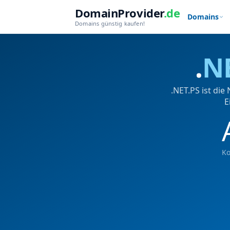
DomainProvider
.de
Domains
Domains günstig kaufen!
.
N
.NET.PS ist di
E
Ko