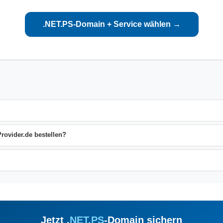
.NET.PS-Domain + Service wählen →
rovider.de bestellen?
Jetzt .
NET.PS
-Domain sichern