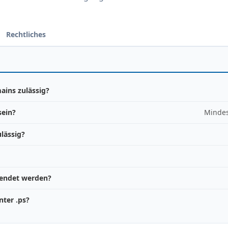
Rechtliches
ains zulässig?
sein?
Mindes
lässig?
wendet werden?
ter .ps?