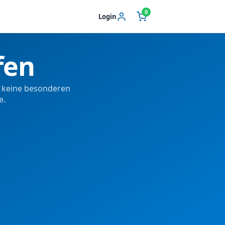
0
Login
fen
t keine besonderen
e.