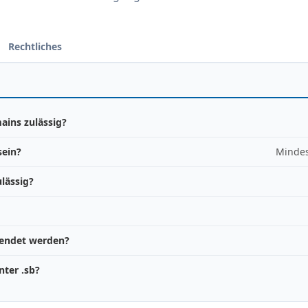
Rechtliches
ains zulässig?
sein?
Mindes
lässig?
wendet werden?
ter .sb?