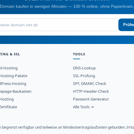
Domain kaufen in wenigen Minuten — 100 % online, ohne Papierkram.
Prüfe
TING & SSL
TOOLS
il-Hosting
DNS-Lookup
osting-Pakete
SSL-Prüfung
Press-Hosting
SPF, DMARC Check
epage-Baukasten
HTTP-Header-Check
Hosting
Passwort-Generator
ertifikate
Alle Tools →
ich begrenzt verfügbar und teilweise an Mindestvertragslaufzeiten gebunden. Ir