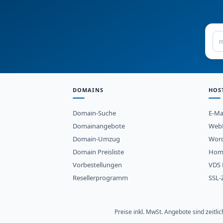
DOMAINS
HOS
Domain-Suche
E-Ma
Domainangebote
WebH
Domain-Umzug
Word
Domain Preisliste
Hom
Vorbestellungen
VDS 
Resellerprogramm
SSL-Z
Preise inkl. MwSt. Angebote sind zeitl