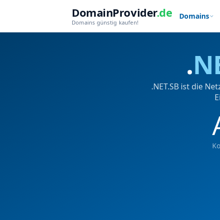
DomainProvider
.de
Domains
Domains günstig kaufen!
.
N
.NET.SB ist die N
E
Ko