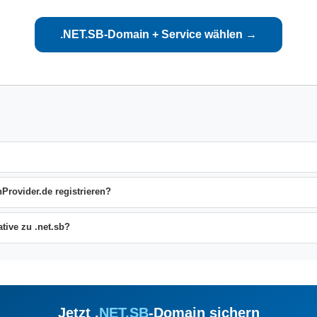
.NET.SB-Domain + Service wählen →
Provider.de registrieren?
ive zu .net.sb?
Jetzt .
NET.SB
-Domain sichern