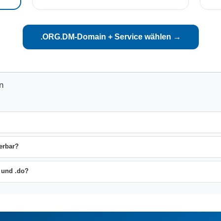
.ORG.DM-Domain + Service wählen →
n
erbar?
 und .do?