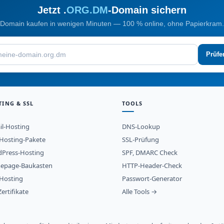
Jetzt .
ORG.DM
-Domain sichern
Domain kaufen in wenigen Minuten — 100 % online, ohne Papierkram.
Prüfe
TING & SSL
TOOLS
il-Hosting
DNS-Lookup
osting-Pakete
SSL-Prüfung
Press-Hosting
SPF, DMARC Check
epage-Baukasten
HTTP-Header-Check
Hosting
Passwort-Generator
ertifikate
Alle Tools →