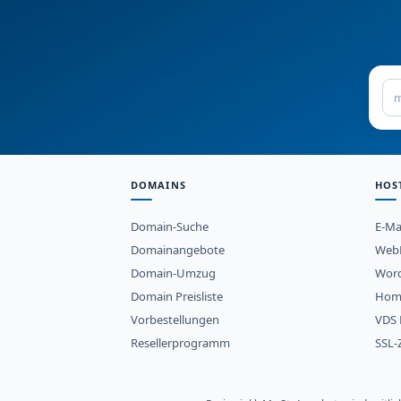
DOMAINS
HOS
Domain-Suche
E-Ma
Domainangebote
WebH
Domain-Umzug
Word
Domain Preisliste
Hom
Vorbestellungen
VDS 
Resellerprogramm
SSL-Z