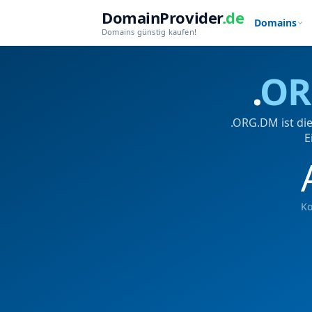
DomainProvider
.de
Domains
Domains günstig kaufen!
.
OR
.ORG.DM ist di
E
Ko