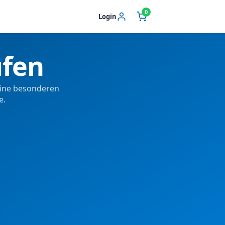
0
Login
ufen
eine besonderen
e.