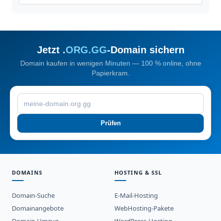
Jetzt .
ORG.GG
-Domain sichern
Domain kaufen in wenigen Minuten — 100 % online, ohne
Papierkram.
Prüfen
DOMAINS
HOSTING & SSL
Domain-Suche
E-Mail-Hosting
Domainangebote
WebHosting-Pakete
Domain-Umzug
WordPress-Hosting