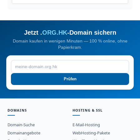
Jetzt .
ORG.HK
-Domain sichern
Domain kaufen in wenigen Minuten — 100 % online, ohne
Papierkram.
Prüfen
DOMAINS
HOSTING & SSL
Domain-Suche
E-Mail-Hosting
Domainangebote
WebHosting-Pakete