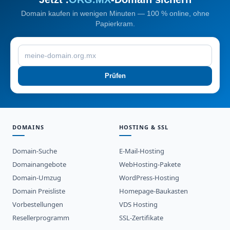
Domain kaufen in wenigen Minuten — 100 % online, ohne
Papierkram.
Prüfen
DOMAINS
HOSTING & SSL
Domain-Suche
E-Mail-Hosting
Domainangebote
WebHosting-Pakete
Domain-Umzug
WordPress-Hosting
Domain Preisliste
Homepage-Baukasten
Vorbestellungen
VDS Hosting
Resellerprogramm
SSL-Zertifikate