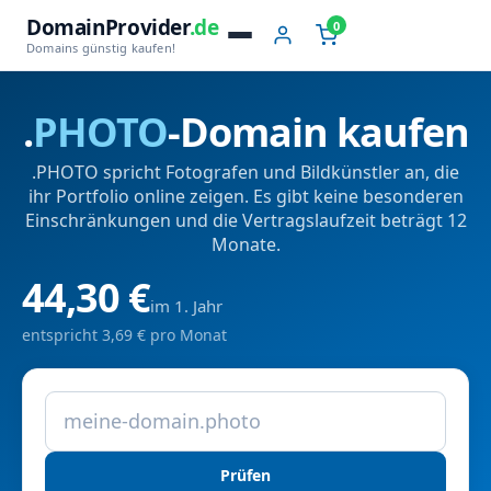
DomainProvider
.de
0
Domains günstig kaufen!
.
PHOTO
-Domain kaufen
.PHOTO spricht Fotografen und Bildkünstler an, die
ihr Portfolio online zeigen. Es gibt keine besonderen
Einschränkungen und die Vertragslaufzeit beträgt 12
Monate.
44,30 €
im 1. Jahr
entspricht 3,69 € pro Monat
Prüfen