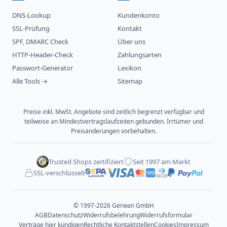
DNS-Lookup
Kundenkonto
SSL-Prüfung
Kontakt
SPF, DMARC Check
Über uns
HTTP-Header-Check
Zahlungsarten
Passwort-Generator
Lexikon
Alle Tools →
Sitemap
Preise inkl. MwSt. Angebote sind zeitlich begrenzt verfügbar und
teilweise an Mindestvertragslaufzeiten gebunden. Irrtümer und
Preisänderungen vorbehalten.
Trusted Shops zertifiziert
Seit 1997 am Markt
SSL-verschlüsselt
© 1997-2026 Gerwan GmbH
AGB
Datenschutz
Widerrufsbelehrung
Widerrufsformular
Verträge hier kündigen
Rechtliche Kontaktstellen
Cookies
Impressum