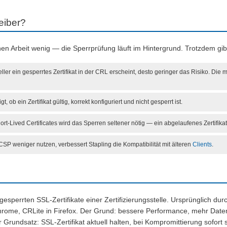
eiber?
chen Arbeit wenig — die Sperrprüfung läuft im Hintergrund. Trotzdem g
ller ein gesperrtes Zertifikat in der CRL erscheint, desto geringer das Risiko. Die 
gt, ob ein Zertifikat gültig, korrekt konfiguriert und nicht gesperrt ist.
t-Lived Certificates wird das Sperren seltener nötig — ein abgelaufenes Zertifika
 weniger nutzen, verbessert Stapling die Kompatibilität mit älteren
Clients
.
le gesperrten SSL-Zertifikate einer Zertifizierungsstelle. Ursprünglich
hrome, CRLite in Firefox. Der Grund: bessere Performance, mehr Date
 Grundsatz: SSL-Zertifikat aktuell halten, bei Kompromittierung sofort