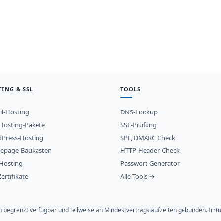
TING & SSL
TOOLS
il-Hosting
DNS-Lookup
osting-Pakete
SSL-Prüfung
Press-Hosting
SPF, DMARC Check
epage-Baukasten
HTTP-Header-Check
Hosting
Passwort-Generator
ertifikate
Alle Tools →
ich begrenzt verfügbar und teilweise an Mindestvertragslaufzeiten gebunden. Ir