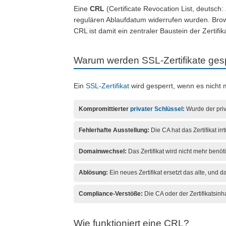
Eine
CRL
(Certificate Revocation List, deutsch: Z
regulären Ablaufdatum widerrufen wurden. Bro
CRL ist damit ein zentraler Baustein der Zertifi
Warum werden SSL-Zertifikate ges
Ein
SSL-Zertifikat
wird gesperrt, wenn es nicht 
Kompromittierter
privater Schlüssel
:
Wurde der priva
Fehlerhafte Ausstellung:
Die CA hat das Zertifikat ir
Domainwechsel:
Das Zertifikat wird nicht mehr benöt
Ablösung:
Ein neues Zertifikat ersetzt das alte, und d
Compliance-Verstöße:
Die CA oder der Zertifikatsi
Wie funktioniert eine CRL?