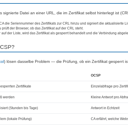
s signierte Datei an einer URL, die im Zertifikat selbst hinterlegt ist (CR
CA die Seriennummer des Zertifikats zur CRL hinzu und signiert die aktualisierte Li
rüft der Browser, ob das Zertifikat auf der CRL steht.
f der Liste, wird das Zertifikat als gesperrt behandelt und die Verbindung abgele
 OCSP?
col
) lösen dasselbe Problem — die Prüfung, ob ein Zertifikat gesperrt i
OCSP
esperrten Zertifikate
Einzelabfrage pro Zertif
oß werden
Kleine Antwort pro Abfr
isiert (Stunden bis Tage)
Antwort in Echtzeit
lem (lokale Prüfung)
CA erfährt, welche Webs