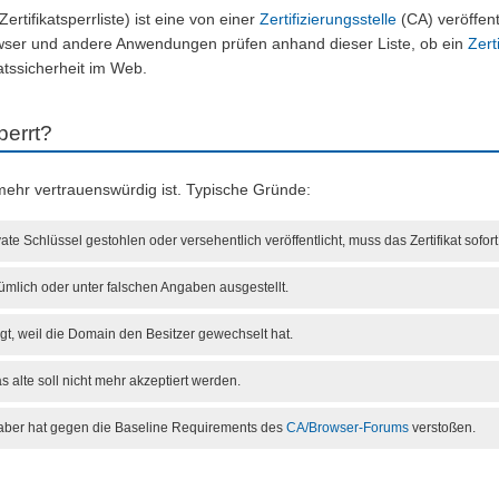
ertifikatsperrliste) ist eine von einer
Zertifizierungsstelle
(CA) veröffentl
wser und andere Anwendungen prüfen anhand dieser Liste, ob ein
Zerti
katssicherheit im Web.
perrt?
mehr vertrauenswürdig ist. Typische Gründe:
te Schlüssel gestohlen oder versehentlich veröffentlicht, muss das Zertifikat sofor
rtümlich oder unter falschen Angaben ausgestellt.
igt, weil die Domain den Besitzer gewechselt hat.
as alte soll nicht mehr akzeptiert werden.
nhaber hat gegen die Baseline Requirements des
CA/Browser-Forums
verstoßen.