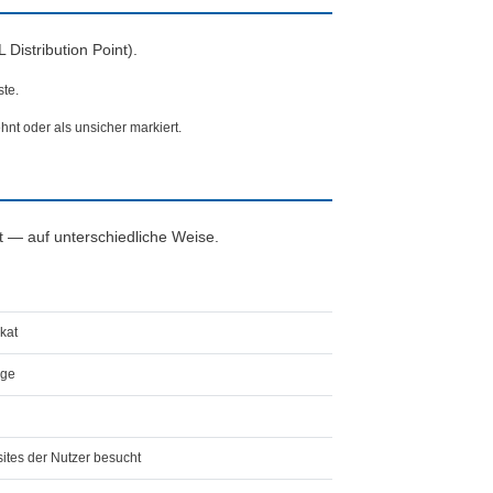
L Distribution Point).
ste.
hnt oder als unsicher markiert.
st — auf unterschiedliche Weise.
ikat
age
ites der Nutzer besucht