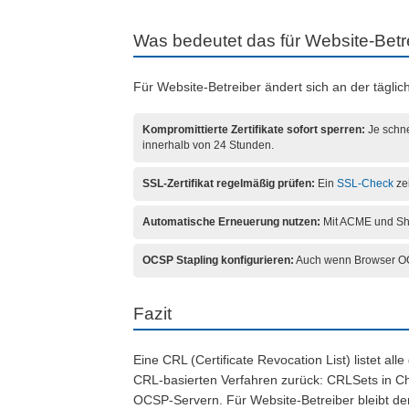
Was bedeutet das für Website-Betr
Für Website-Betreiber ändert sich an der tägli
Kompromittierte Zertifikate sofort sperren:
Je schne
innerhalb von 24 Stunden.
SSL-Zertifikat regelmäßig prüfen:
Ein
SSL-Check
zei
Automatische Erneuerung nutzen:
Mit ACME und Shor
OCSP Stapling konfigurieren:
Auch wenn Browser OCSP
Fazit
Eine CRL (Certificate Revocation List) listet al
CRL-basierten Verfahren zurück: CRLSets in C
OCSP-Servern. Für Website-Betreiber bleibt der