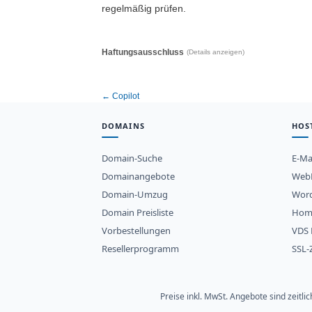
regelmäßig prüfen.
Haftungsausschluss
(Details anzeigen)
← Copilot
DOMAINS
HOS
Domain-Suche
E-Ma
Domainangebote
WebH
Domain-Umzug
Word
Domain Preisliste
Hom
Vorbestellungen
VDS 
Resellerprogramm
SSL-Z
Preise inkl. MwSt. Angebote sind zeitl