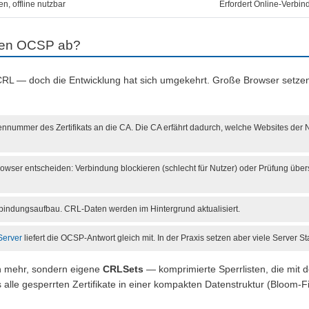
n, offline nutzbar
Erfordert Online-Verbi
hren OCSP ab?
CRL — doch die Entwicklung hat sich umgekehrt. Große Browser setz
nummer des Zertifikats an die CA. Die CA erfährt dadurch, welche Websites der N
ser entscheiden: Verbindung blockieren (schlecht für Nutzer) oder Prüfung übersp
indungsaufbau. CRL-Daten werden im Hintergrund aktualisiert.
Server
liefert die OCSP-Antwort gleich mit. In der Praxis setzen aber viele Server St
n mehr, sondern eigene
CRLSets
— komprimierte Sperrlisten, die mit 
alle gesperrten Zertifikate in einer kompakten Datenstruktur (Bloom-Fi