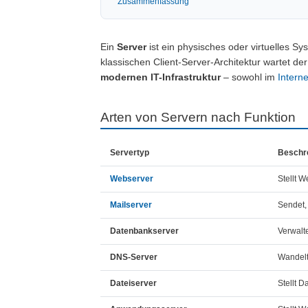
Zusammenfassung
Ein
Server
ist ein physisches oder virtuelles S
klassischen Client-Server-Architektur wartet de
modernen IT-Infrastruktur
– sowohl im
Interne
Arten von Servern nach Funktion
Servertyp
Beschr
Webserver
Stellt 
Mailserver
Sendet,
Datenbankserver
Verwalte
DNS-Server
Wandel
Dateiserver
Stellt D