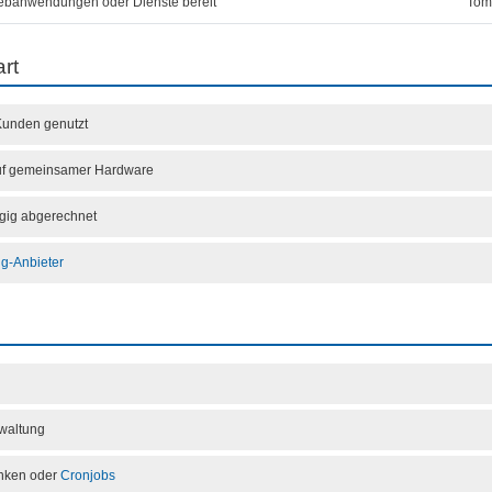
Webanwendungen oder Dienste bereit
Tom
rt
Kunden genutzt
auf gemeinsamer Hardware
gig abgerechnet
ng-Anbieter
rwaltung
anken oder
Cronjobs