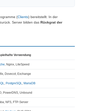
Programme (
Clients
) bereitstellt. In der
 zurück. Server bilden das
Rückgrat der
spielhafte Verwendung
che
, Nginx, LiteSpeed
fix, Dovecot, Exchange
SQL
,
PostgreSQL
,
MariaDB
D, PowerDNS, Unbound
ba, NFS, FTP-Server