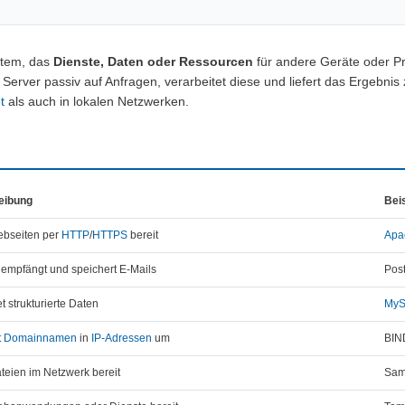
ystem, das
Dienste, Daten oder Ressourcen
für andere Geräte oder 
r Server passiv auf Anfragen, verarbeitet diese und liefert das Ergebnis
t
als auch in lokalen Netzwerken.
eibung
Bei
Webseiten per
HTTP
/
HTTPS
bereit
Apa
 empfängt und speichert E-Mails
Post
t strukturierte Daten
My
t
Domainnamen
in
IP-Adressen
um
BIN
ateien im Netzwerk bereit
Sam