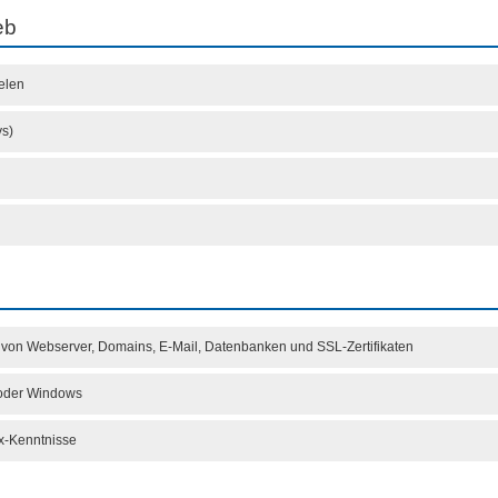
eb
elen
s)
g von Webserver, Domains, E-Mail, Datenbanken und SSL-Zertifikaten
x oder Windows
ux-Kenntnisse