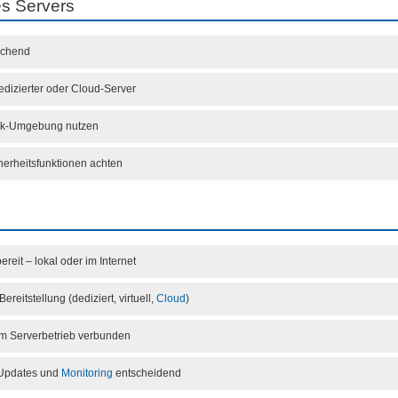
es Servers
ichend
edizierter oder Cloud-Server
sk-Umgebung nutzen
herheitsfunktionen achten
ereit – lokal oder im Internet
Bereitstellung (dediziert, virtuell,
Cloud
)
em Serverbetrieb verbunden
, Updates und
Monitoring
entscheidend