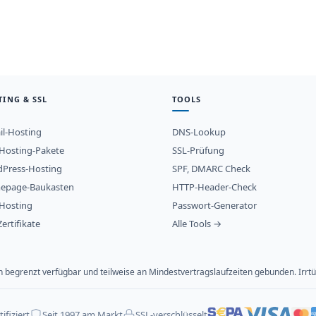
TING & SSL
TOOLS
il-Hosting
DNS-Lookup
osting-Pakete
SSL-Prüfung
Press-Hosting
SPF, DMARC Check
epage-Baukasten
HTTP-Header-Check
Hosting
Passwort-Generator
ertifikate
Alle Tools →
ich begrenzt verfügbar und teilweise an Mindestvertragslaufzeiten gebunden. Ir
ifiziert
Seit 1997 am Markt
SSL-verschlüsselt