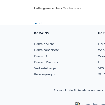
Haftungsausschluss
(Details anzeigen)
← SERP
DOMAINS
HOS
Domain-Suche
E-Ma
Domainangebote
WebH
Domain-Umzug
Word
Domain Preisliste
Hom
Vorbestellungen
VDS 
Resellerprogramm
SSL-Z
Preise inkl. MwSt. Angebote sind zeitl
Trusted Shops zert