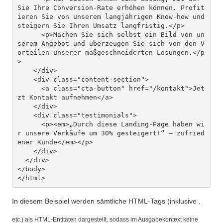
Sie Ihre Conversion-Rate erhöhen können. Profit
ieren Sie von unserem langjährigen Know-how und 
steigern Sie Ihren Umsatz langfristig.</p>

      <p>Machen Sie sich selbst ein Bild von un
serem Angebot und überzeugen Sie sich von den V
orteilen unserer maßgeschneiderten Lösungen.</p
>

    </div>

    <div class="content-section">

      <a class="cta-button" href="/kontakt">Jet
zt Kontakt aufnehmen</a>

    </div>

    <div class="testimonials">

      <p><em>„Durch diese Landing-Page haben wi
r unsere Verkäufe um 30% gesteigert!“ – zufried
ener Kunde</em></p>

    </div>

  </div>

</body>

In diesem Beispiel werden sämtliche HTML-Tags (inklusive ,
etc.) als HTML-Entitäten dargestellt, sodass im Ausgabekontext keine