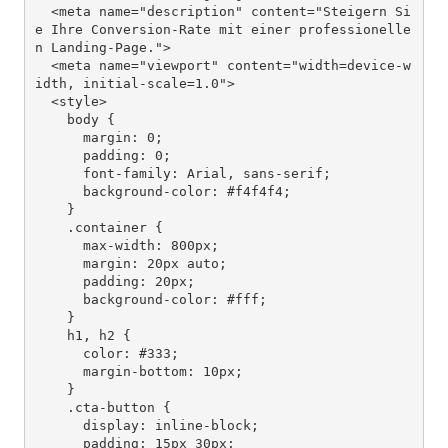
  <meta name="description" content="Steigern Si
e Ihre Conversion-Rate mit einer professionelle
n Landing-Page.">

  <meta name="viewport" content="width=device-w
idth, initial-scale=1.0">

  <style>

    body {

      margin: 0;

      padding: 0;

      font-family: Arial, sans-serif;

      background-color: #f4f4f4;

    }

    .container {

      max-width: 800px;

      margin: 20px auto;

      padding: 20px;

      background-color: #fff;

    }

    h1, h2 {

      color: #333;

      margin-bottom: 10px;

    }

    .cta-button {

      display: inline-block;

      padding: 15px 30px;
