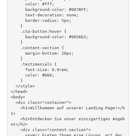
      color: #fff;

      background-color: #007BFF;

      text-decoration: none;

      border-radius: 5px;

    }

    .cta-button:hover {

      background-color: #0056b3;

    }

    .content-section {

      margin-bottom: 20px;

    }

    .testimonials {

      font-size: 0.9rem;

      color: #666;

    }

  </style>

</head>

<body>

  <div class="container">

    <h1>Willkommen auf unserer Landing-Page!</h
1>

    <h2>Entdecken Sie unser einzigartiges Angeb
ot</h2>

    <div class="content-section">

      <p>Wir bieten Ihnen eine Lösung, mit der 