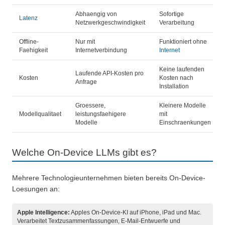
Abhaengig von
Sofortige
Latenz
Netzwerkgeschwindigkeit
Verarbeitung
Offline-
Nur mit
Funktioniert ohne
Faehigkeit
Internetverbindung
Internet
Keine laufenden
Laufende API-Kosten pro
Kosten
Kosten nach
Anfrage
Installation
Groessere,
Kleinere Modelle
Modellqualitaet
leistungsfaehigere
mit
Modelle
Einschraenkungen
Welche On-Device LLMs gibt es?
Mehrere Technologieunternehmen bieten bereits On-Device-
Loesungen an:
Apple Intelligence:
Apples On-Device-KI auf iPhone, iPad und Mac.
Verarbeitet Textzusammenfassungen, E-Mail-Entwuerfe und