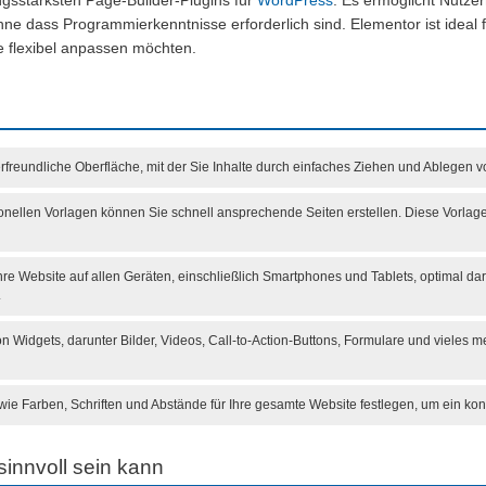
ungsstärksten Page-Builder-Plugins für
WordPress
. Es ermöglicht Nutzer
ohne dass Programmierkenntnisse erforderlich sind. Elementor ist ideal 
e flexibel anpassen möchten.
rfreundliche Oberfläche, mit der Sie Inhalte durch einfaches Ziehen und Ablegen
nellen Vorlagen können Sie schnell ansprechende Seiten erstellen. Diese Vorlagen
re Website auf allen Geräten, einschließlich Smartphones und Tablets, optimal darg
.
n Widgets, darunter Bilder, Videos, Call-to-Action-Buttons, Formulare und vieles m
wie Farben, Schriften und Abstände für Ihre gesamte Website festlegen, um ein kon
innvoll sein kann