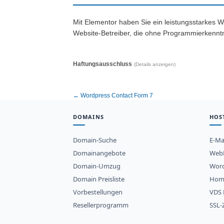
Mit Elementor haben Sie ein leistungsstarkes We
Website-Betreiber, die ohne Programmierkenntn
Haftungsausschluss
(Details anzeigen)
← Wordpress Contact Form 7
DOMAINS
HOS
Domain-Suche
E-Ma
Domainangebote
WebH
Domain-Umzug
Word
Domain Preisliste
Hom
Vorbestellungen
VDS 
Resellerprogramm
SSL-Z