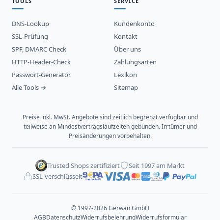
TOOLS
SERVICE
DNS-Lookup
Kundenkonto
SSL-Prüfung
Kontakt
SPF, DMARC Check
Über uns
HTTP-Header-Check
Zahlungsarten
Passwort-Generator
Lexikon
Alle Tools →
Sitemap
Preise inkl. MwSt. Angebote sind zeitlich begrenzt verfügbar und
teilweise an Mindestvertragslaufzeiten gebunden. Irrtümer und
Preisänderungen vorbehalten.
Trusted Shops zertifiziert
Seit 1997 am Markt
SSL-verschlüsselt
© 1997-2026 Gerwan GmbH
AGB
Datenschutz
Widerrufsbelehrung
Widerrufsformular