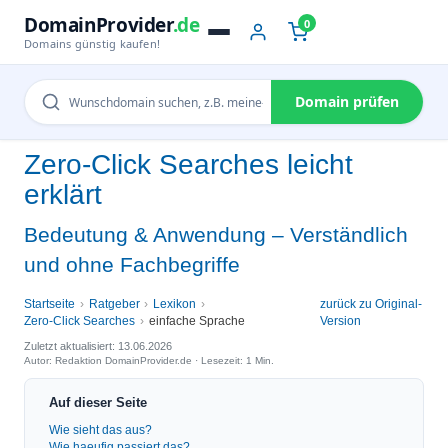
DomainProvider
.de
0
Domains günstig kaufen!
Domain prüfen
Zero-Click Searches leicht
erklärt
Bedeutung & Anwendung – Verständlich
und ohne Fachbegriffe
Startseite
Ratgeber
Lexikon
zurück zu Original-
Zero-Click Searches
einfache Sprache
Version
Zuletzt aktualisiert: 13.06.2026
Autor: Redaktion DomainProvider.de · Lesezeit: 1 Min.
Auf dieser Seite
Wie sieht das aus?
Wie haeufig passiert das?