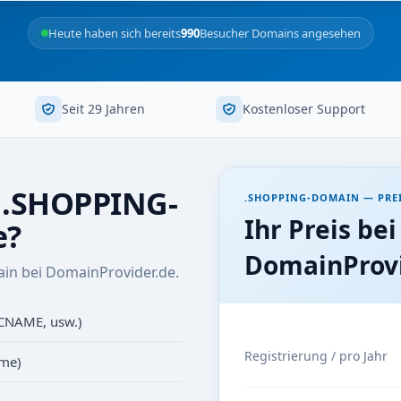
Heute haben sich bereits
990
Besucher Domains angesehen
Seit 29 Jahren
Kostenloser Support
r .SHOPPING-
.SHOPPING-DOMAIN — PRE
Ihr Preis bei
e?
DomainProvi
in bei DomainProvider.de.
 CNAME, usw.)
Registrierung / pro Jahr
ame)