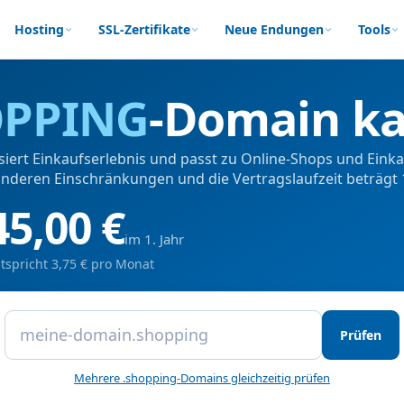
Hosting
SSL-Zertifikate
Neue Endungen
Tools
PPING
-Domain k
iert Einkaufserlebnis und passt zu Online-Shops und Einka
nderen Einschränkungen und die Vertragslaufzeit beträgt
45,00 €
im 1. Jahr
tspricht 3,75 € pro Monat
Prüfen
Mehrere .shopping-Domains gleichzeitig prüfen