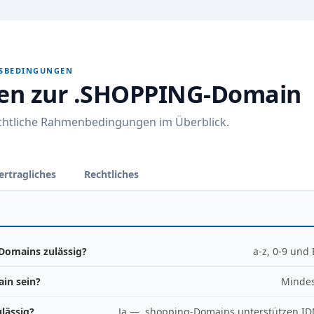
GSBEDINGUNGEN
nen zur .SHOPPING-Domain
echtliche Rahmenbedingungen im Überblick.
ertragliches
Rechtliches
Domains zulässig?
a-z, 0-9 und
in sein?
Mindes
lässig?
Ja — .shopping-Domains unterstützen ID