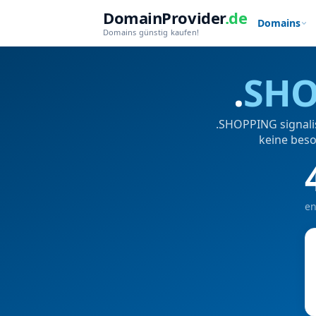
DomainProvider
.de
Domains
Domains günstig kaufen!
.
SHO
.SHOPPING signalis
keine beso
en