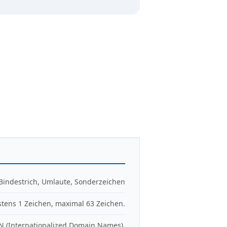
 Bindestrich, Umlaute, Sonderzeichen
tens 1 Zeichen, maximal 63 Zeichen.
N (Internationalized Domain Names).