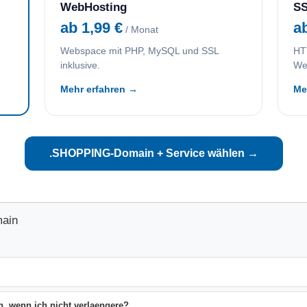
WebHosting
SS
ab 1,99 €
a
/ Monat
Webspace mit PHP, MySQL und SSL
HTT
inklusive.
We
Mehr erfahren →
Me
.SHOPPING-Domain + Service wählen →
ain
, wenn ich nicht verlaengere?