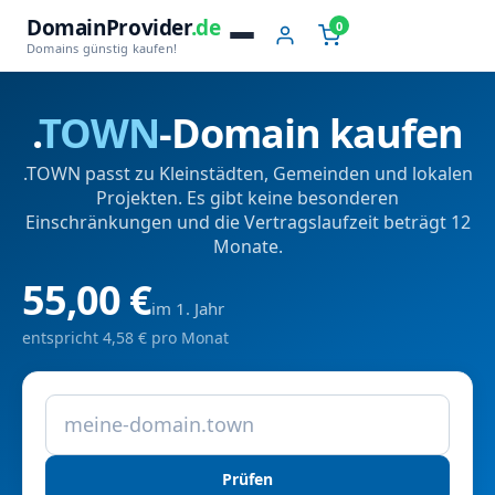
DomainProvider
.de
0
Domains günstig kaufen!
.
TOWN
-Domain kaufen
.TOWN passt zu Kleinstädten, Gemeinden und lokalen
Projekten. Es gibt keine besonderen
Einschränkungen und die Vertragslaufzeit beträgt 12
Monate.
55,00 €
im 1. Jahr
entspricht 4,58 € pro Monat
Prüfen