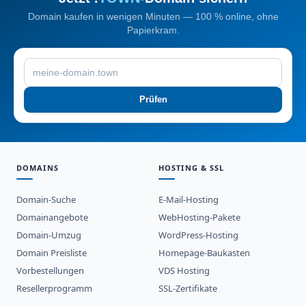
Domain kaufen in wenigen Minuten — 100 % online, ohne
Papierkram.
Prüfen
DOMAINS
HOSTING & SSL
Domain-Suche
E-Mail-Hosting
Domainangebote
WebHosting-Pakete
Domain-Umzug
WordPress-Hosting
Domain Preisliste
Homepage-Baukasten
Vorbestellungen
VDS Hosting
Resellerprogramm
SSL-Zertifikate