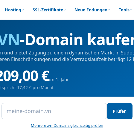
Hosting
SSL-Zertifikate
Neue Endungen
Tools
VN
-Domain kaufe
am und bietet Zugang zu einem dynamischen Markt in Südost
ren Einschränkungen und die Vertragslaufzeit beträgt 12
209,00 €
im 1. Jahr
tspricht 17,42 € pro Monat
Prüfen
Mehrere .vn-Domains gleichzeitig prüfen