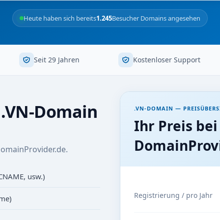
Heute haben sich bereits
1.245
Besucher Domains angesehen
Seit 29 Jahren
Kostenloser Support
r .VN-Domain
.VN-DOMAIN — PREISÜBERS
Ihr Preis bei
DomainProvi
DomainProvider.de.
 CNAME, usw.)
Registrierung / pro Jahr
ame)