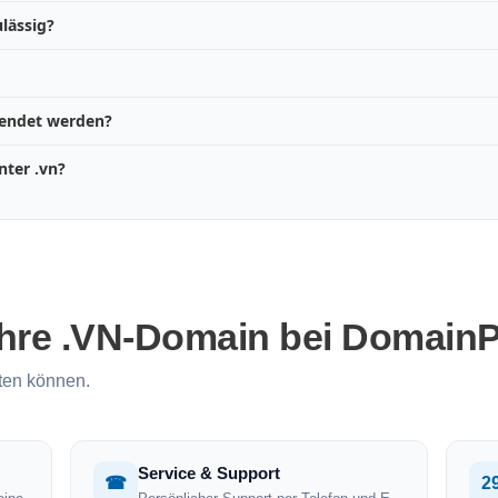
lässig?
wendet werden?
ter .vn?
Ihre .VN-Domain bei DomainP
ten können.
Service & Support
☎
2