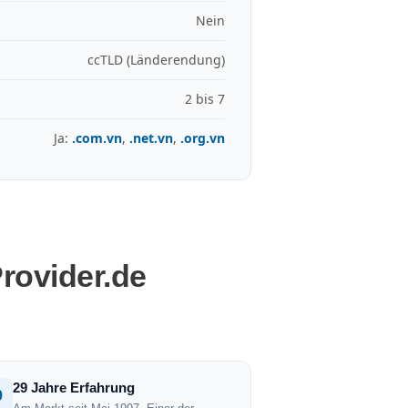
Nein
ccTLD (Länderendung)
2 bis 7
Ja:
.com.vn
,
.net.vn
,
.org.vn
rovider.de
29 Jahre Erfahrung
9