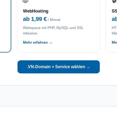
WebHosting
SS
ab 1,99 €
a
/ Monat
Webspace mit PHP, MySQL und SSL
HTT
inklusive.
We
Mehr erfahren →
Me
.VN-Domain + Service wählen →