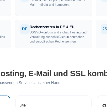
eine
Persönlicher Support per Telefon und E-
Mail — direkt und kompetent.
Rechenzentren in DE & EU
DE
25
DSGVO-konform und sicher. Hosting und
lles
Verwaltung ausschließlich in deutschen
und europäischen Rechenzentren.
osting, E-Mail und SSL komb
passenden Services aus einer Hand.
🌐
🔒