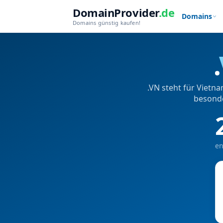
DomainProvider
.de
Domains
Domains günstig kaufen!
.
.VN steht für Vietn
besonde
en