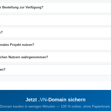
er Bestellung zur Verfügung?
m?
onales Projekt nutzen?
ischen Nutzern wahrgenommen?
ren?
Jetzt .
VN
-Domain sichern
Domain kaufen in wenigen Minuten — 100 % online, ohne Papierkram.