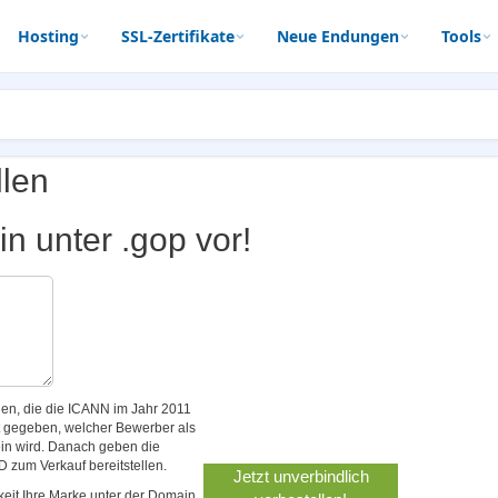
Hosting
SSL-Zertifikate
Neue Endungen
Tools
llen
n unter .gop vor!
n, die die ICANN im Jahr 2011
t gegeben, welcher Bewerber als
sein wird. Danach geben die
D zum Verkauf bereitstellen.
eit Ihre Marke unter der Domain