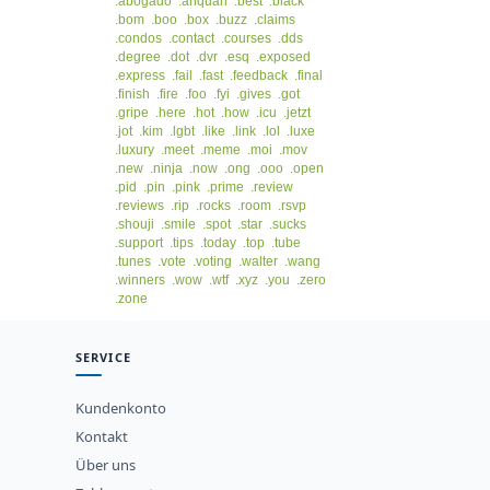
.abogado
.anquan
.best
.black
.bom
.boo
.box
.buzz
.claims
.condos
.contact
.courses
.dds
.degree
.dot
.dvr
.esq
.exposed
.express
.fail
.fast
.feedback
.final
.finish
.fire
.foo
.fyi
.gives
.got
.gripe
.here
.hot
.how
.icu
.jetzt
.jot
.kim
.lgbt
.like
.link
.lol
.luxe
.luxury
.meet
.meme
.moi
.mov
.new
.ninja
.now
.ong
.ooo
.open
.pid
.pin
.pink
.prime
.review
.reviews
.rip
.rocks
.room
.rsvp
.shouji
.smile
.spot
.star
.sucks
.support
.tips
.today
.top
.tube
.tunes
.vote
.voting
.walter
.wang
.winners
.wow
.wtf
.xyz
.you
.zero
.zone
SERVICE
Kundenkonto
Kontakt
Über uns