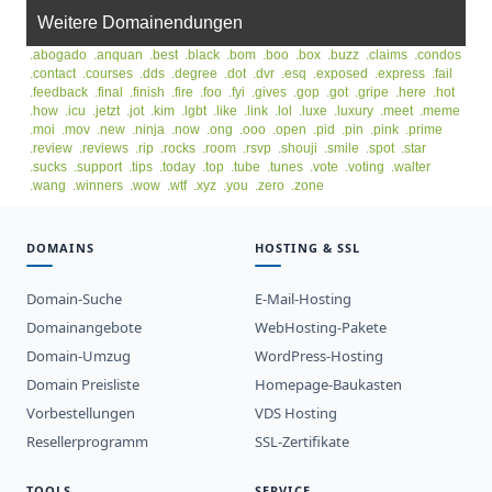
Weitere Domainendungen
.abogado
.anquan
.best
.black
.bom
.boo
.box
.buzz
.claims
.condos
.contact
.courses
.dds
.degree
.dot
.dvr
.esq
.exposed
.express
.fail
.feedback
.final
.finish
.fire
.foo
.fyi
.gives
.gop
.got
.gripe
.here
.hot
.how
.icu
.jetzt
.jot
.kim
.lgbt
.like
.link
.lol
.luxe
.luxury
.meet
.meme
.moi
.mov
.new
.ninja
.now
.ong
.ooo
.open
.pid
.pin
.pink
.prime
.review
.reviews
.rip
.rocks
.room
.rsvp
.shouji
.smile
.spot
.star
.sucks
.support
.tips
.today
.top
.tube
.tunes
.vote
.voting
.walter
.wang
.winners
.wow
.wtf
.xyz
.you
.zero
.zone
DOMAINS
HOSTING & SSL
Domain-Suche
E-Mail-Hosting
Domainangebote
WebHosting-Pakete
Domain-Umzug
WordPress-Hosting
Domain Preisliste
Homepage-Baukasten
Vorbestellungen
VDS Hosting
Resellerprogramm
SSL-Zertifikate
TOOLS
SERVICE