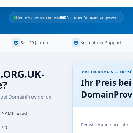
Heute haben sich bereits
960
Besucher Domains angesehen
Seit 29 Jahren
Kostenloser Support
r .ORG.UK-
.ORG.UK-DOMAIN — PREISÜ
Ihr Preis bei
e?
DomainProvi
bei DomainProvider.de.
 CNAME, usw.)
Registrierung / pro Jahr
ame)