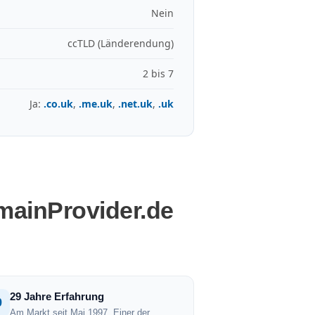
Nein
ccTLD (Länderendung)
2 bis 7
Ja:
.co.uk
,
.me.uk
,
.net.uk
,
.uk
mainProvider.de
29 Jahre Erfahrung
9
Am Markt seit Mai 1997. Einer der