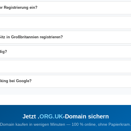
er Registrierung ein?
tz in Großbritannien registrieren?
dig?
nking bei Google?
Jetzt .
ORG.UK
-Domain sichern
Domain kaufen in wenigen Minuten — 100 % online, ohne Papierkram.