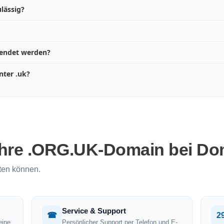
lässig?
wendet werden?
nter .uk?
Ihre .ORG.UK-Domain bei Do
ten können.
Service & Support
☎
2
eine
Persönlicher Support per Telefon und E-