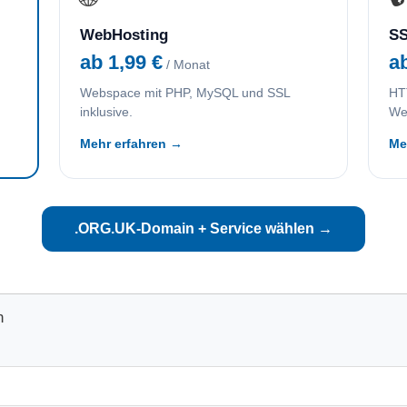
WebHosting
SS
ab 1,99 €
a
/ Monat
Webspace mit PHP, MySQL und SSL
HTT
inklusive.
We
Mehr erfahren →
Me
.ORG.UK-Domain + Service wählen →
n