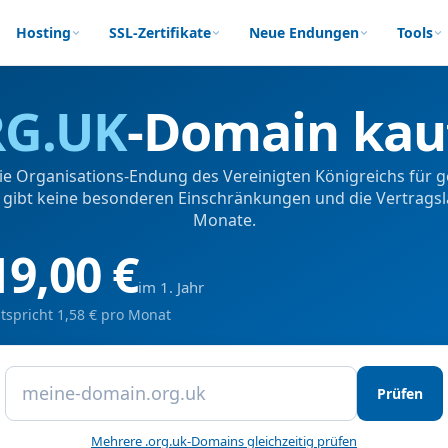
Hosting
SSL-Zertifikate
Neue Endungen
Tools
G.UK
-Domain kau
die Organisations-Endung des Vereinigten Königreichs für 
s gibt keine besonderen Einschränkungen und die Vertragsla
Monate.
19,00 €
im 1. Jahr
tspricht 1,58 € pro Monat
Prüfen
Mehrere .org.uk-Domains gleichzeitig prüfen