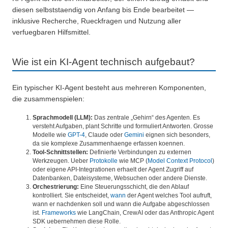
diesen selbststaendig von Anfang bis Ende bearbeitet —
inklusive Recherche, Rueckfragen und Nutzung aller
verfuegbaren Hilfsmittel.
Wie ist ein KI-Agent technisch aufgebaut?
Ein typischer KI-Agent besteht aus mehreren Komponenten,
die zusammenspielen:
Sprachmodell (LLM):
Das zentrale „Gehirn“ des Agenten. Es
versteht Aufgaben, plant Schritte und formuliert Antworten. Grosse
Modelle wie
GPT-4
, Claude oder
Gemini
eignen sich besonders,
da sie komplexe Zusammenhaenge erfassen koennen.
Tool-Schnittstellen:
Definierte Verbindungen zu externen
Werkzeugen. Ueber
Protokolle
wie MCP (
Model Context Protocol
)
oder eigene API-Integrationen erhaelt der Agent Zugriff auf
Datenbanken, Dateisysteme, Websuchen oder andere Dienste.
Orchestrierung:
Eine Steuerungsschicht, die den Ablauf
kontrolliert. Sie entscheidet,
wann
der Agent welches Tool aufruft,
wann er nachdenken soll und wann die Aufgabe abgeschlossen
ist.
Frameworks
wie LangChain, CrewAI oder das Anthropic Agent
SDK uebernehmen diese Rolle.