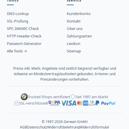
TOOLS
SERVICE
DNS-Lookup
Kundenkonto
SSL-Prüfung
Kontakt
SPF, DMARC Check
Über uns
HTTP-Header-Check
Zahlungsarten
Passwort-Generator
Lexikon
Alle Tools →
Sitemap
Preise inkl. MwSt. Angebote sind zeitlich begrenzt verfügbar und
teilweise an Mindestvertragslaufzeiten gebunden. Irrtümer und
Preisänderungen vorbehalten.
Trusted Shops zertifiziert
Seit 1997 am Markt
SSL-verschlüsselt
© 1997-2026 Gerwan GmbH
AGB
Datenschutz
Widerrufsbelehrung
Widerrufsformular