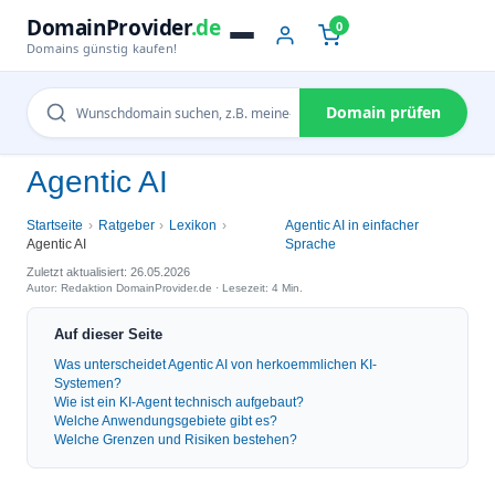
DomainProvider
.de
0
Domains günstig kaufen!
Domain prüfen
Agentic AI
Startseite
Ratgeber
Lexikon
Agentic AI in einfacher
Agentic AI
Sprache
Zuletzt aktualisiert: 26.05.2026
Autor: Redaktion DomainProvider.de · Lesezeit: 4 Min.
Auf dieser Seite
Was unterscheidet Agentic AI von herkoemmlichen KI-
Systemen?
Wie ist ein KI-Agent technisch aufgebaut?
Welche Anwendungsgebiete gibt es?
Welche Grenzen und Risiken bestehen?