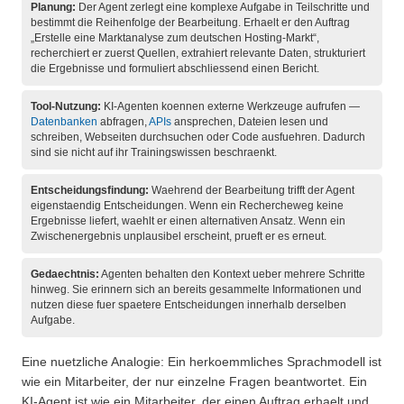
Planung:
Der Agent zerlegt eine komplexe Aufgabe in Teilschritte und
bestimmt die Reihenfolge der Bearbeitung. Erhaelt er den Auftrag
„Erstelle eine Marktanalyse zum deutschen Hosting-Markt“,
recherchiert er zuerst Quellen, extrahiert relevante Daten, strukturiert
die Ergebnisse und formuliert abschliessend einen Bericht.
Tool-Nutzung:
KI-Agenten koennen externe Werkzeuge aufrufen —
Datenbanken
abfragen,
APIs
ansprechen, Dateien lesen und
schreiben, Webseiten durchsuchen oder Code ausfuehren. Dadurch
sind sie nicht auf ihr Trainingswissen beschraenkt.
Entscheidungsfindung:
Waehrend der Bearbeitung trifft der Agent
eigenstaendig Entscheidungen. Wenn ein Rechercheweg keine
Ergebnisse liefert, waehlt er einen alternativen Ansatz. Wenn ein
Zwischenergebnis unplausibel erscheint, prueft er es erneut.
Gedaechtnis:
Agenten behalten den Kontext ueber mehrere Schritte
hinweg. Sie erinnern sich an bereits gesammelte Informationen und
nutzen diese fuer spaetere Entscheidungen innerhalb derselben
Aufgabe.
Eine nuetzliche Analogie: Ein herkoemmliches Sprachmodell ist
wie ein Mitarbeiter, der nur einzelne Fragen beantwortet. Ein
KI-Agent ist wie ein Mitarbeiter, der einen Auftrag erhaelt und