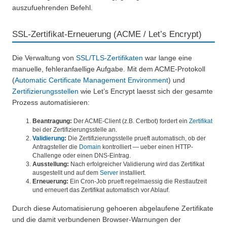
auszufuehrenden Befehl.
SSL-Zertifikat-Erneuerung (ACME / Let’s Encrypt)
Die Verwaltung von
SSL/TLS-Zertifikaten
war lange eine
manuelle, fehleranfaellige Aufgabe. Mit dem ACME-Protokoll
(
Automatic Certificate Management Environment
) und
Zertifizierungsstellen
wie Let’s Encrypt laesst sich der gesamte
Prozess automatisieren:
Beantragung:
Der ACME-Client (z.B. Certbot) fordert ein
Zertifikat
bei der Zertifizierungsstelle an.
Validierung
:
Die Zertifizierungsstelle prueft automatisch, ob der
Antragsteller die
Domain
kontrolliert — ueber einen HTTP-
Challenge oder einen DNS-Eintrag.
Ausstellung:
Nach erfolgreicher Validierung wird das Zertifikat
ausgestellt und auf dem
Server
installiert.
Erneuerung:
Ein Cron-Job prueft regelmaessig die Restlaufzeit
und erneuert das Zertifikat automatisch vor Ablauf.
Durch diese Automatisierung gehoeren abgelaufene Zertifikate
und die damit verbundenen Browser-Warnungen der