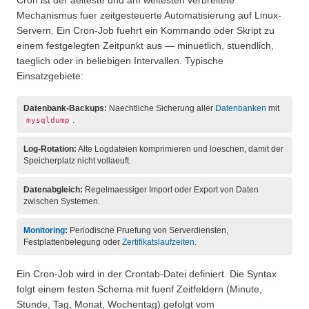
Cron ist der aelteste und am weitesten verbreitete
Mechanismus fuer zeitgesteuerte Automatisierung auf Linux-
Servern. Ein Cron-Job fuehrt ein Kommando oder Skript zu
einem festgelegten Zeitpunkt aus — minuetlich, stuendlich,
taeglich oder in beliebigen Intervallen. Typische
Einsatzgebiete:
Datenbank-Backups:
Naechtliche Sicherung aller
Datenbanken
mit
.
mysqldump
Log-Rotation:
Alte Logdateien komprimieren und loeschen, damit der
Speicherplatz nicht vollaeuft.
Datenabgleich:
Regelmaessiger Import oder Export von Daten
zwischen Systemen.
Monitoring
:
Periodische Pruefung von Serverdiensten,
Festplattenbelegung oder
Zertifikatslaufzeiten
.
Ein Cron-Job wird in der Crontab-Datei definiert. Die Syntax
folgt einem festen Schema mit fuenf Zeitfeldern (Minute,
Stunde, Tag, Monat, Wochentag) gefolgt vom