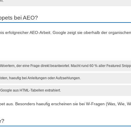
en.
ippets bei AEO?
s erfolgreicher AEO-Arbeit. Google zeigt sie oberhalb der organische
 Woertern, der eine Frage direkt beantwortet. Macht rund 60 % aller Featured Snipp
ten, haeufig bei Anleitungen oder Aufzaehlungen.
e Google aus HTML-Tabellen extrahiert.
ppet aus. Besonders haeufig erscheinen sie bei W-Fragen (Was, Wie, Wa
e?