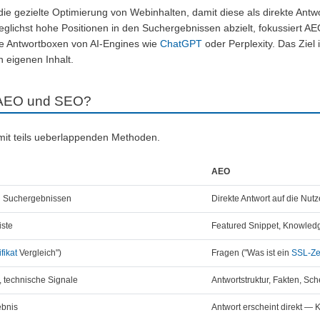
die gezielte Optimierung von Webinhalten, damit diese als direkte An
glichst hohe Positionen in den Suchergebnissen abzielt, fokussiert AE
e Antwortboxen von AI-Engines wie
ChatGPT
oder Perplexity. Das Ziel 
 eigenen Inhalt.
n AEO und SEO?
mit teils ueberlappenden Methoden.
AEO
n Suchergebnissen
Direkte Antwort auf die Nutz
iste
Featured Snippet, Knowledg
ifikat
Vergleich")
Fragen ("Was ist ein
SSL-Zer
, technische Signale
Antwortstruktur, Fakten, S
ebnis
Antwort erscheint direkt — K