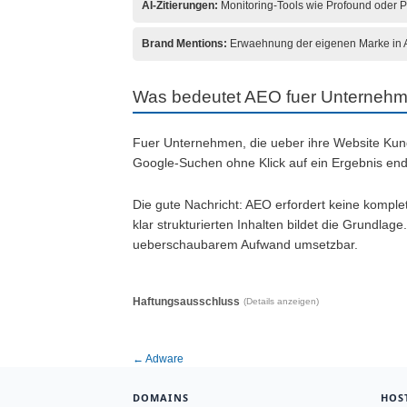
AI-Zitierungen:
Monitoring-Tools wie Profound oder Pee
Brand Mentions:
Erwaehnung der eigenen Marke in AI
Was bedeutet AEO fuer Unterneh
Fuer Unternehmen, die ueber ihre Website Kund
Google-Suchen ohne Klick auf ein Ergebnis ende
Die gute Nachricht: AEO erfordert keine kompl
klar strukturierten Inhalten bildet die Grundlag
ueberschaubarem Aufwand umsetzbar.
Haftungsausschluss
(Details anzeigen)
← Adware
DOMAINS
HOS