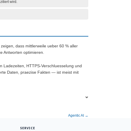
tiert wird.
eigen, dass mittlerweile ueber 60 % aller
te Antworten optimieren.
llen Ladezeiten, HTTPS-Verschluesselung und
erte Daten, praezise Fakten — ist meist mit
Agentic AI →
SERVICE