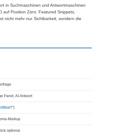
twort in Suchmaschinen und Antwortmaschinen
O auf Position Zero: Featured Snippets,
ist nicht mehr nur Sichtbarkeit, sondern die
erfrage
e Panel, AI-Antwort
tifikat
?")
chema-Markup
lick optional