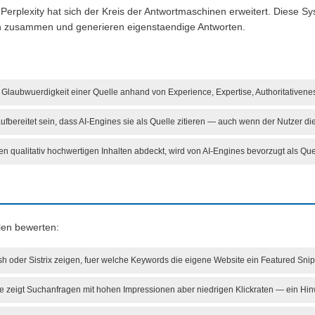
erplexity hat sich der Kreis der Antwortmaschinen erweitert. Diese S
n zusammen und generieren eigenstaendige Antworten.
Glaubwuerdigkeit einer Quelle anhand von Experience, Expertise, Authoritativene
fbereitet sein, dass AI-Engines sie als Quelle zitieren — auch wenn der Nutzer die
n qualitativ hochwertigen Inhalten abdeckt, wird von AI-Engines bevorzugt als Qu
len bewerten:
h oder Sistrix zeigen, fuer welche Keywords die eigene Website ein Featured Snipp
zeigt Suchanfragen mit hohen Impressionen aber niedrigen Klickraten — ein Hinw