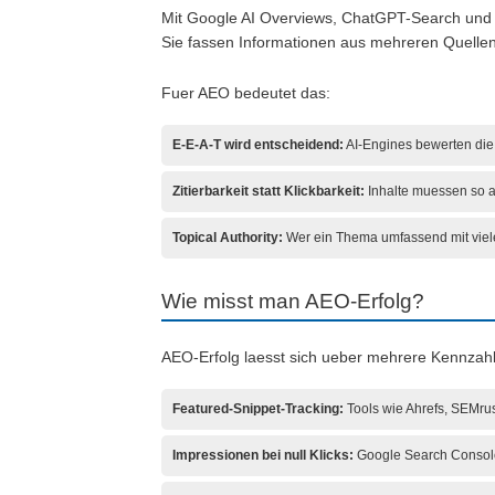
Mit Google AI Overviews, ChatGPT-Search und P
Sie fassen Informationen aus mehreren Quelle
Fuer AEO bedeutet das:
E-E-A-T wird entscheidend:
AI-Engines bewerten die 
Zitierbarkeit statt Klickbarkeit:
Inhalte muessen so au
Topical Authority:
Wer ein Thema umfassend mit viele
Wie misst man AEO-Erfolg?
AEO-Erfolg laesst sich ueber mehrere Kennzah
Featured-Snippet-Tracking:
Tools wie Ahrefs, SEMrus
Impressionen bei null Klicks:
Google Search Console 