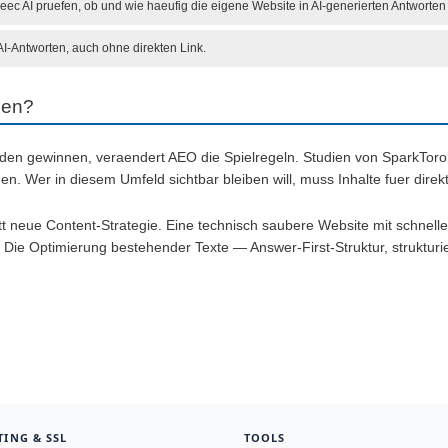
c AI pruefen, ob und wie haeufig die eigene Website in AI-generierten Antworten zi
-Antworten, auch ohne direkten Link.
men?
en gewinnen, veraendert AEO die Spielregeln. Studien von SparkToro z
n. Wer in diesem Umfeld sichtbar bleiben will, muss Inhalte fuer direk
ett neue Content-Strategie. Eine technisch saubere Website mit schne
e. Die Optimierung bestehender Texte — Answer-First-Struktur, strukturi
TING & SSL
TOOLS