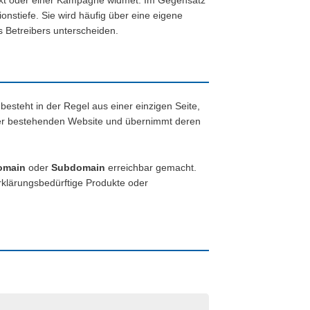
odukt oder einer Kampagne widmet. Im Gegensatz
nstiefe. Sie wird häufig über eine eigene
s Betreibers unterscheiden.
esteht in der Regel aus einer einzigen Seite,
 der bestehenden Website und übernimmt deren
omain
oder
Subdomain
erreichbar gemacht.
rklärungsbedürftige Produkte oder