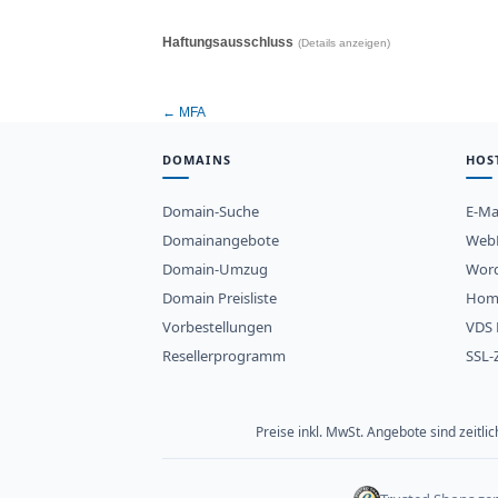
Haftungsausschluss
(Details anzeigen)
← MFA
DOMAINS
HOS
Domain-Suche
E-Ma
Domainangebote
WebH
Domain-Umzug
Word
Domain Preisliste
Hom
Vorbestellungen
VDS 
Resellerprogramm
SSL-Z
Preise inkl. MwSt. Angebote sind zeitl