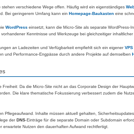
te stehen verschiedene Wege offen. Häufig wird ein eigenständiges
Web
rd. Bei geringerem Umfang kann ein
Homepage-Baukasten
eine schne
wie
WordPress
einsetzt, kann die Micro-Site als separate WordPress-I
 vorhandener Kenntnisse und Werkzeuge bei gleichzeitiger inhaltliche
ungen an Ladezeiten und Verfügbarkeit empfiehlt sich ein eigener
VPS
tellen und Performance-Engpässe durch andere Projekte auf demselben
tes
che Freiheit: Da die Micro-Site nicht an das Corporate Design der Haup
erden. Die klare thematische Fokussierung verbessert zudem die Nutz
hen Pflegeaufwand. Inhalte müssen aktuell gehalten, Sicherheitsupdate
flege der
DNS
-Einträge für die separate Domain oder Subdomain erfo
er erwartete Nutzen den dauerhaften Aufwand rechtfertigt.