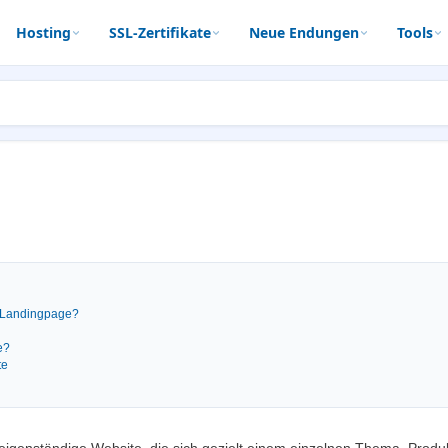
Hosting
SSL-Zertifikate
Neue Endungen
Tools
r Landingpage?
e?
te