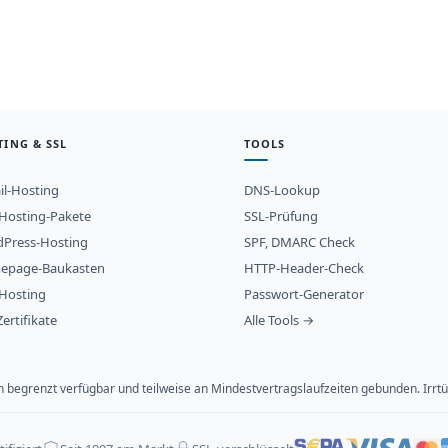
TING & SSL
TOOLS
il-Hosting
DNS-Lookup
osting-Pakete
SSL-Prüfung
Press-Hosting
SPF, DMARC Check
epage-Baukasten
HTTP-Header-Check
Hosting
Passwort-Generator
ertifikate
Alle Tools →
ich begrenzt verfügbar und teilweise an Mindestvertragslaufzeiten gebunden. Ir