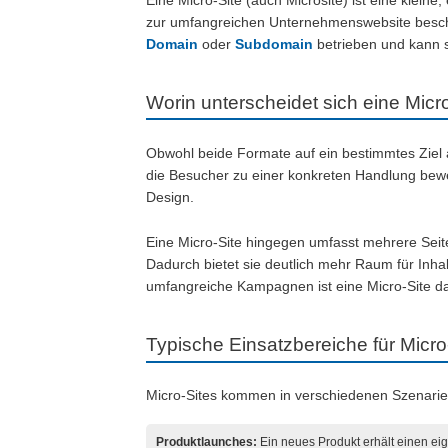
Eine Micro-Site (auch Microsite) ist eine klei
zur umfangreichen Unternehmenswebsite beschrän
Domain
oder
Subdomain
betrieben und kann s
Worin unterscheidet sich eine Mic
Obwohl beide Formate auf ein bestimmtes Ziel a
die Besucher zu einer konkreten Handlung bewe
Design.
Eine Micro-Site hingegen umfasst mehrere Seite
Dadurch bietet sie deutlich mehr Raum für Inha
umfangreiche Kampagnen ist eine Micro-Site da
Typische Einsatzbereiche für Micro
Micro-Sites kommen in verschiedenen Szenarie
Produktlaunches:
Ein neues Produkt erhält einen eig