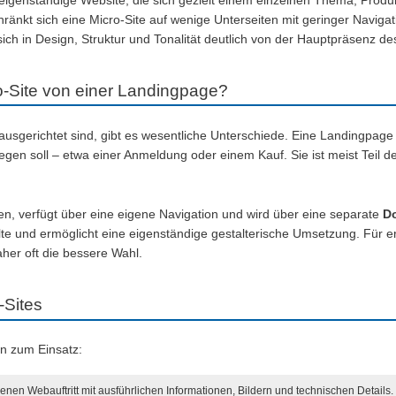
ne, eigenständige Website, die sich gezielt einem einzelnen Thema, Pr
kt sich eine Micro-Site auf wenige Unterseiten mit geringer Navigatio
ich in Design, Struktur und Tonalität deutlich von der Hauptpräsenz de
ro-Site von einer Landingpage?
usgerichtet sind, gibt es wesentliche Unterschiede. Eine Landingpage b
gen soll – etwa einer Anmeldung oder einem Kauf. Sie ist meist Teil
n, verfügt über eine eigene Navigation und wird über eine separate
D
lte und ermöglicht eine eigenständige gestalterische Umsetzung. Für e
her oft die bessere Wahl.
-Sites
n zum Einsatz:
enen Webauftritt mit ausführlichen Informationen, Bildern und technischen Details.