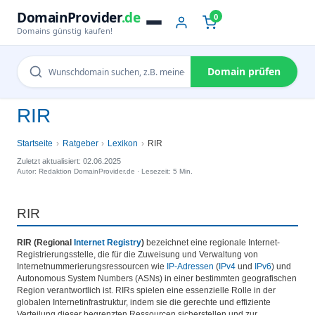
DomainProvider
.de
0
Domains günstig kaufen!
Domain prüfen
RIR
Startseite
Ratgeber
Lexikon
RIR
Zuletzt aktualisiert: 02.06.2025
Autor: Redaktion DomainProvider.de · Lesezeit: 5 Min.
RIR
RIR (Regional
Internet
Registry
)
bezeichnet eine regionale Internet-
Registrierungsstelle, die für die Zuweisung und Verwaltung von
Internetnummerierungsressourcen wie
IP-Adressen
(
IPv4
und
IPv6
) und
Autonomous System Numbers (ASNs) in einer bestimmten geografischen
Region verantwortlich ist. RIRs spielen eine essenzielle Rolle in der
globalen Internetinfrastruktur, indem sie die gerechte und effiziente
Verteilung dieser begrenzten Ressourcen sicherstellen und zur