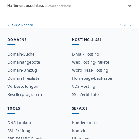
Haftungsausschluss
(Details anzeigen)
← SRV-Record
SSL →
DOMAINS
HOSTING & SSL
Domain-Suche
E-Mail-Hosting
Domainangebote
WebHosting-Pakete
Domain-Umzug
WordPress-Hosting
Domain Preisliste
Homepage-Baukasten
Vorbestellungen
VDS Hosting
Resellerprogramm
SSL-Zertifikate
TOOLS
SERVICE
DNS-Lookup
Kundenkonto
SSL-Prüfung
Kontakt
SPF, DMARC Check
Über uns