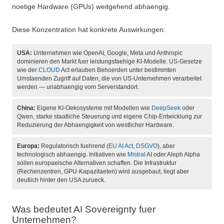
noetige Hardware (GPUs) weitgehend abhaengig.
Diese Konzentration hat konkrete Auswirkungen:
USA:
Unternehmen wie OpenAI, Google, Meta und Anthropic
dominieren den Markt fuer leistungsfaehige KI-Modelle. US-Gesetze
wie der
CLOUD
Act erlauben Behoerden unter bestimmten
Umstaenden Zugriff auf Daten, die von US-Unternehmen verarbeitet
werden — unabhaengig vom Serverstandort.
China:
Eigene KI-Oekosysteme mit Modellen wie
DeepSeek
oder
Qwen, starke staatliche Steuerung und eigene Chip-Entwicklung zur
Reduzierung der Abhaengigkeit von westlicher Hardware.
Europa:
Regulatorisch fuehrend (
EU AI Act
,
DSGVO
), aber
technologisch abhaengig. Initiativen wie
Mistral
AI oder Aleph Alpha
sollen europaeische Alternativen schaffen. Die Infrastruktur
(Rechenzentren, GPU-Kapazitaeten) wird ausgebaut, liegt aber
deutlich hinter den USA zurueck.
Was bedeutet AI Sovereignty fuer
Unternehmen?