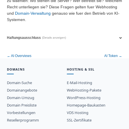
zu waehlen: Wo stehen die Server? Wer betreibt sie? Welchem
Recht unterliegen sie? Diese Fragen gelten fuer Webhosting
und
Domain-Verwaltung
genauso wie fuer den Betrieb von KI-
Systemen.
Haftungsausschluss
(Details anzeigen)
← AI Overviews
AI Token →
DOMAINS
HOSTING & SSL
Domain-Suche
E-Mail-Hosting
Domainangebote
WebHosting-Pakete
Domain-Umzug
WordPress-Hosting
Domain Preisliste
Homepage-Baukasten
Vorbestellungen
VDS Hosting
Resellerprogramm
SSL-Zertifikate