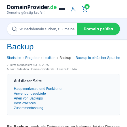
DomainProvider
.de
0
Domains günstig kaufen!
Domain prüfen
Backup
Startseite
Ratgeber
Lexikon
Backup
Backup in einfacher Sprache
Zuletzt aktualisiert: 03.06.2025
Autor: Redaktion DomainProvider.de · Lesezeit: 3 Min.
Auf dieser Seite
Hauptmerkmale und Funktionen
Anwendungsgebiete
Arten von Backups
Best Practices
Zusammenfassung
Ein
Backup
, auch als Datensicherung bekannt, ist der Prozess