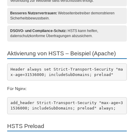
Verbindung zur Webseite stets verschlüsselt erfolgt.
Besseres Nutzervertrauen:
Webseitenbetreiber demonstrieren
Sicherheitsbewusstsein.
DSGVO- und Compliance-Schutz:
HSTS kann helfen,
datenschutzkonforme Übertragungen abzusichern.
Aktivierung von HSTS – Beispiel (Apache)
Header always set Strict-Transport-Security "ma
x-age=31536000; includeSubDomains; preload"
Für Nginx:
add_header Strict-Transport-Security "max-age=3
1536000; includeSubDomains; preload" always;
HSTS Preload