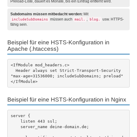
Preload-Liste, dauert es Monate, bis ein Eintrag entfernt wird.
Subdomains müssen mitbedacht werden:
Mit
müssen auch
,
usw. HTTPS-
includeSubDomains
mail.
blog.
fähig sein.
Beispiel für eine HSTS-Konfiguration in
Apache (.htaccess)
<IfModule mod_headers.c>

  Header always set Strict-Transport-Security 
"max-age=31536000; includeSubDomains; preload"

Beispiel für eine HSTS-Konfiguration in Nginx
server {

    listen 443 ssl;

    server_name deine-domain.de;
