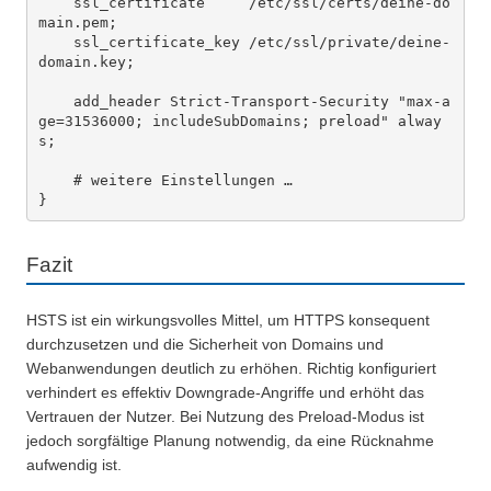
    ssl_certificate     /etc/ssl/certs/deine-do
main.pem;

    ssl_certificate_key /etc/ssl/private/deine-
domain.key;

    add_header Strict-Transport-Security "max-a
ge=31536000; includeSubDomains; preload" alway
s;

    # weitere Einstellungen …

Fazit
HSTS ist ein wirkungsvolles Mittel, um HTTPS konsequent
durchzusetzen und die Sicherheit von Domains und
Webanwendungen deutlich zu erhöhen. Richtig konfiguriert
verhindert es effektiv Downgrade-Angriffe und erhöht das
Vertrauen der Nutzer. Bei Nutzung des Preload-Modus ist
jedoch sorgfältige Planung notwendig, da eine Rücknahme
aufwendig ist.