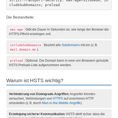
Strict-Transport-Security: max-age=31536000; in
cludeSubDomains; preload
Die Bestandteile:
: Gibt die Dauer in Sekunden an, wie lange der Browser die
max-age
HTTPS-Pflicht erzwingen soll.
: Bezieht alle
Subdomains
mit ein (z. B.
includeSubDomains
).
mail.domain.de
: Optional. Die Domain kann in eine von Browsern genutzte
preload
HSTS-Preload-Liste aufgenommen werden.
Warum ist HSTS wichtig?
Verhinderung von Downgrade-Angriffen:
Angreifer könnten
versuchen, Verbindungen von
HTTPS
auf unsicheres HTTP
umzuleiten (z. B. durch
Man-in-the-Middle-Angriffe
).
Erzwingung sicherer Kommunikation:
HSTS stellt sicher, dass die