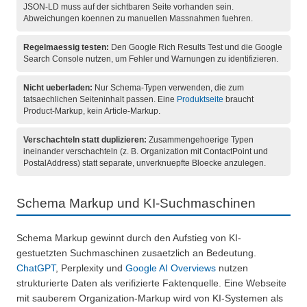
JSON-LD muss auf der sichtbaren Seite vorhanden sein.
Abweichungen koennen zu manuellen Massnahmen fuehren.
Regelmaessig testen:
Den Google Rich Results Test und die Google
Search Console nutzen, um Fehler und Warnungen zu identifizieren.
Nicht ueberladen:
Nur Schema-Typen verwenden, die zum
tatsaechlichen Seiteninhalt passen. Eine
Produktseite
braucht
Product-Markup, kein Article-Markup.
Verschachteln statt duplizieren:
Zusammengehoerige Typen
ineinander verschachteln (z. B. Organization mit ContactPoint und
PostalAddress) statt separate, unverknuepfte Bloecke anzulegen.
Schema Markup und KI-Suchmaschinen
Schema Markup gewinnt durch den Aufstieg von KI-
gestuetzten Suchmaschinen zusaetzlich an Bedeutung.
ChatGPT
, Perplexity und
Google AI Overviews
nutzen
strukturierte Daten als verifizierte Faktenquelle. Eine Webseite
mit sauberem Organization-Markup wird von KI-Systemen als