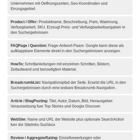
Unternehmen mit Oeffnungszeiten, Geo-Koordinaten und
Einzugsgebiet.
Product / Offer:
Produktname, Beschreibung, Preis, Waehrung,
Verfuegbarkeit, SKU. Erzeugt Preis- und Verfuegbarkeitsangaben in
den Suchergebnissen.
FAQPage / Question:
Frage-Antwort-Paare. Google kann diese als
aufklappbare Elemente direkt in den Suchergebnissen anzeigen.
HowTo:
Schrittanleitungen mit einzelnen Schritten, Bildern,
Zeitaufwand und benoetigtem Material.
BreadcrumbList:
Navigationspfad der Seite. Ersetzt die URL in den
Suchergebnissen durch eine lesbare Breadcrumb-Navigation.
Article / BlogPosting:
Titel, Autor, Datum, Bild, Herausgeber.
Voraussetzung fuer Top Stories und Google Discover.
WebSite:
Name und URL der Website plus optionale SearchAction
fuer die Sitelinks-Suchbox.
Review / AggregateRating:
Einzelbewertungen oder