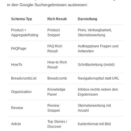
in den Google-Suchergebnissen ausloesen:
Schema-Typ
Rich Result
Darstellung
Product +
Product
Preis, Verfuegbarkeit,
AggregateRating
Snippet
Sternebewertung
FAQ Rich
Aufklappbare Fragen und
FAQPage
Result
Antworten
How-to Rich
HowTo
Schrittanleitung (mobil)
Result
BreadcrumbList
Breadcrumb
Navigationspfad statt URL
Knowledge
Infobox rechts neben den
Organization
Panel
Ergebnissen
Review
Sternebewertung mit
Review
Snippet
Anzahl
Top Stories /
Article
Kartenformat mit Bild
Discover