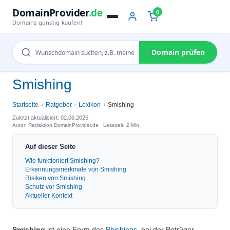
DomainProvider
.de
0
Domains günstig kaufen!
Domain prüfen
Smishing
Startseite
Ratgeber
Lexikon
Smishing
Zuletzt aktualisiert: 02.06.2025
Autor: Redaktion DomainProvider.de · Lesezeit: 2 Min.
Auf dieser Seite
Wie funktioniert Smishing?
Erkennungsmerkmale von Smishing
Risiken von Smishing
Schutz vor Smishing
Aktueller Kontext
Smishing
ist eine Form des
Phishings
, bei der Betrüger