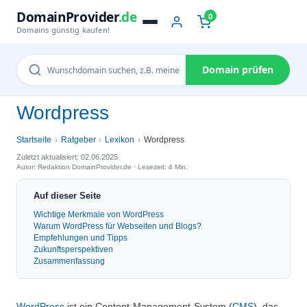
DomainProvider
.de
0
Domains günstig kaufen!
Domain prüfen
Wordpress
Startseite
Ratgeber
Lexikon
Wordpress
Zuletzt aktualisiert: 02.06.2025
Autor: Redaktion DomainProvider.de · Lesezeit: 4 Min.
Auf dieser Seite
Wichtige Merkmale von WordPress
Warum WordPress für Webseiten und Blogs?
Empfehlungen und Tipps
Zukunftsperspektiven
Zusammenfassung
WordPress
ist ein Content-Management-System (
CMS
), das