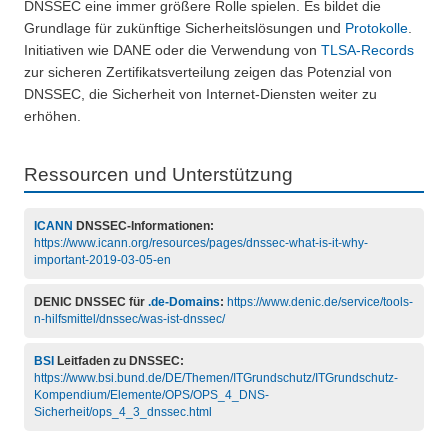
DNSSEC eine immer größere Rolle spielen. Es bildet die
Grundlage für zukünftige Sicherheitslösungen und
Protokolle
.
Initiativen wie DANE oder die Verwendung von
TLSA-Records
zur sicheren Zertifikatsverteilung zeigen das Potenzial von
DNSSEC, die Sicherheit von Internet-Diensten weiter zu
erhöhen.
Ressourcen und Unterstützung
ICANN
DNSSEC-Informationen:
https://www.icann.org/resources/pages/dnssec-what-is-it-why-
important-2019-03-05-en
DENIC DNSSEC für
.de-Domains
:
https://www.denic.de/service/tools-
n-hilfsmittel/dnssec/was-ist-dnssec/
BSI
Leitfaden zu DNSSEC:
https://www.bsi.bund.de/DE/Themen/ITGrundschutz/ITGrundschutz-
Kompendium/Elemente/OPS/OPS_4_DNS-
Sicherheit/ops_4_3_dnssec.html