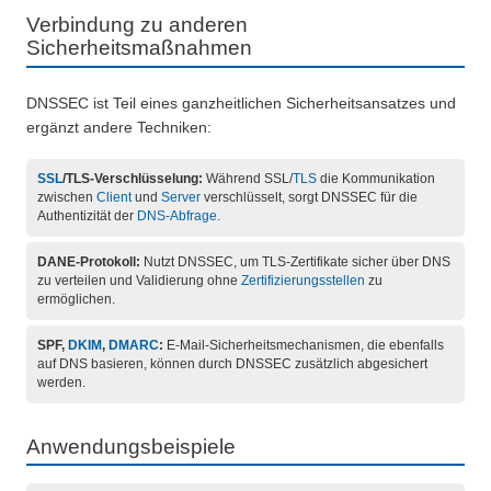
Verbindung zu anderen
Sicherheitsmaßnahmen
DNSSEC ist Teil eines ganzheitlichen Sicherheitsansatzes und
ergänzt andere Techniken:
SSL
/TLS-Verschlüsselung:
Während SSL/
TLS
die Kommunikation
zwischen
Client
und
Server
verschlüsselt, sorgt DNSSEC für die
Authentizität der
DNS-Abfrage
.
DANE-Protokoll:
Nutzt DNSSEC, um TLS-Zertifikate sicher über DNS
zu verteilen und Validierung ohne
Zertifizierungsstellen
zu
ermöglichen.
SPF,
DKIM
,
DMARC
:
E-Mail-Sicherheitsmechanismen, die ebenfalls
auf DNS basieren, können durch DNSSEC zusätzlich abgesichert
werden.
Anwendungsbeispiele